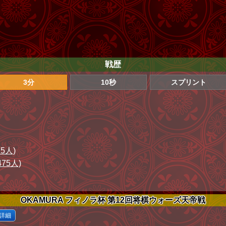
戦歴
3分
10秒
スプリント
75人)
475人)
OKAMURA フィノラ杯 第12回将棋ウォーズ天帝戦
詳細