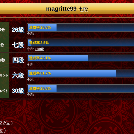
magritte99
七段
達成率 20.0%
26級
0分
今月:
達成率 2.5%
七段
3分
今月:
9.00級
達成率 42.1%
四段
0秒
今月:
達成率 61.7%
六段
リント
今月:
達成率 20.0%
30級
めバト
今月:
22位
)
位
)