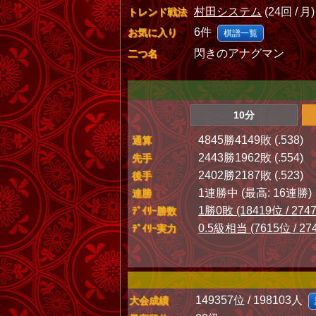
村田システム
(24回 / 月)
トレンド戦法
6件
お気に入り
棋譜一覧
閃きのアナグマン
二つ名
10分
4845勝4149敗 (.538)
通算
2443勝1962敗 (.554)
先手
2402勝2187敗 (.523)
後手
1連勝中 (最高: 16連勝)
連勝
1勝0敗 (18419位 / 274
ﾃﾞｲﾘｰ勝数
0.5級相当 (7615位 / 27
ﾃﾞｲﾘｰ実力
149357位 / 198103人
大会成績