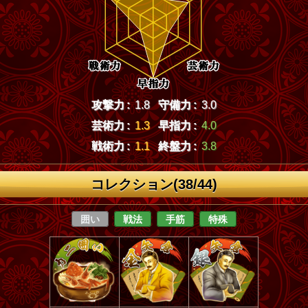
攻撃力 :
1.8
守備力 :
3.0
芸術力 :
1.3
早指力 :
4.0
戦術力 :
1.1
終盤力 :
3.8
コレクション(38/44)
囲い
戦法
手筋
特殊