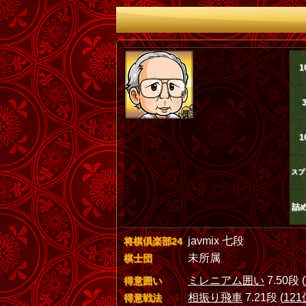
1
1
スプ
詰
javmix 七段
将棋倶楽部24
未所属
棋士団
ミレニアム囲い
7.50段 (
得意囲い
相振り飛車
7.21段 (
121
得意戦法