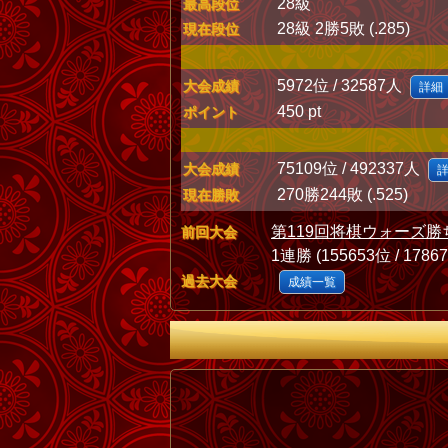
28級
最高段位
28級 2勝5敗 (.285)
現在段位
5972位 / 32587人
大会成績
詳細
450 pt
ポイント
75109位 / 492337人
大会成績
270勝244敗 (.525)
現在勝敗
第119回将棋ウォーズ勝
前回大会
1連勝 (155653位 / 1786
過去大会
成績一覧