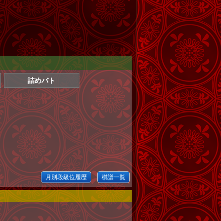
詰めバト
月別段級位履歴
棋譜一覧