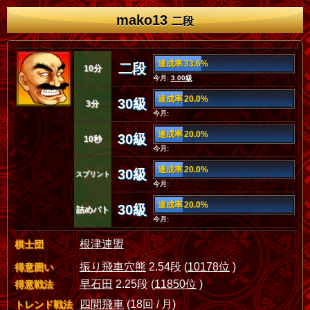
mako13
二段
達成率 33.6%
二段
10分
今月:
3.00級
達成率 20.0%
30級
3分
今月:
達成率 20.0%
30級
10秒
今月:
達成率 20.0%
30級
スプリント
今月:
達成率 20.0%
30級
詰めバト
今月:
根津連盟
棋士団
振り飛車穴熊
2.54段 (
10178位
)
得意囲い
早石田
2.25段 (
11850位
)
得意戦法
四間飛車
(18回 / 月)
トレンド戦法