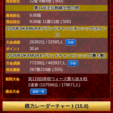
22級 8勝8敗 (.500)
現在段位
第14回王位戦棋士団の部
9.00級
最高段位
9.00級 11勝11敗 (.500)
現在段位
2026年OKAMURAグランドチャンピオンシップ(ポイン
ト)
26382位 / 32585人
大会成績
詳細
30 pt
ポイント
2026年OKAMURAグランドチャンピンシップ(勝ち数)
77238位 / 493937人
大会成績
詳細
267勝214敗 (.555)
現在勝敗
第119回将棋ウォーズ勝ち抜き戦
前回大会
2連勝 (107586位 / 178671人)
過去大会
成績一覧
棋力レーダーチャート(15.8)