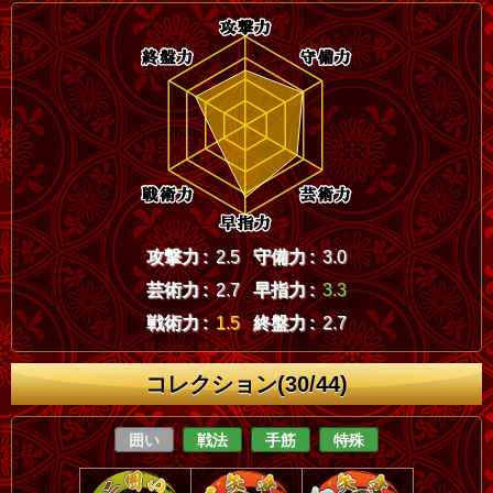
攻撃力 :
2.5
守備力 :
3.0
芸術力 :
2.7
早指力 :
3.3
戦術力 :
1.5
終盤力 :
2.7
コレクション(30/44)
囲い
戦法
手筋
特殊