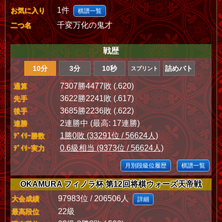
1件
お気に入り
棋譜一覧
千変万化の鬼才
二つ名
戦歴
10分
3分
10秒
詰めバト
スプリント
7307勝4477敗 (.620)
通算
3622勝2241敗 (.617)
先手
3685勝2236敗 (.622)
後手
2連勝中 (最高: 17連勝)
連勝
1勝0敗 (33291位 / 56624人)
ﾃﾞｲﾘｰ勝数
0.6級相当 (9373位 / 56624人)
ﾃﾞｲﾘｰ実力
月別段級位履歴
棋譜一覧
OKAMURA フィノラ杯 第12回将棋ウォーズ天帝戦
97983位 / 206506人
大会成績
詳細
22級
最高段位