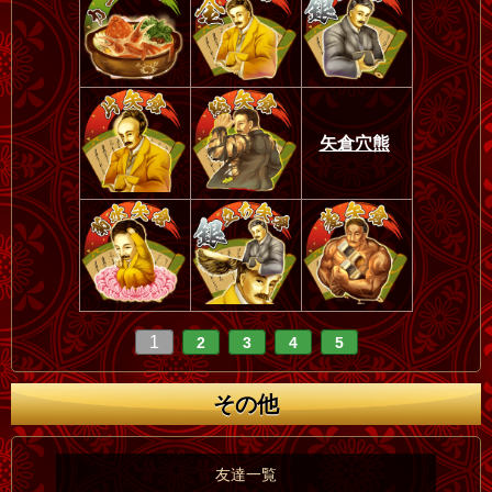
矢倉穴熊
1
2
3
4
5
その他
友達一覧