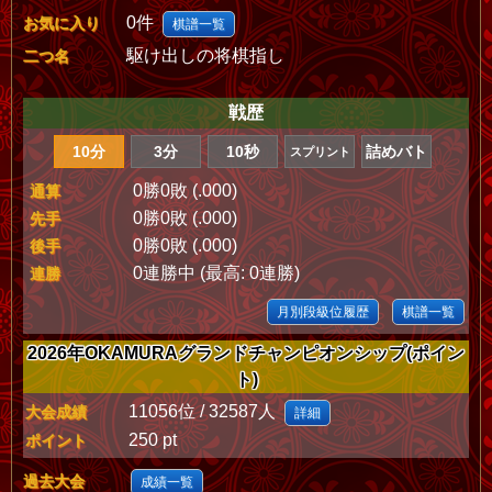
0件
お気に入り
棋譜一覧
駆け出しの将棋指し
二つ名
戦歴
10分
3分
10秒
詰めバト
スプリント
0勝0敗 (.000)
通算
0勝0敗 (.000)
先手
0勝0敗 (.000)
後手
0連勝中 (最高: 0連勝)
連勝
月別段級位履歴
棋譜一覧
2026年OKAMURAグランドチャンピオンシップ(ポイン
ト)
11056位 / 32587人
大会成績
詳細
250 pt
ポイント
過去大会
成績一覧