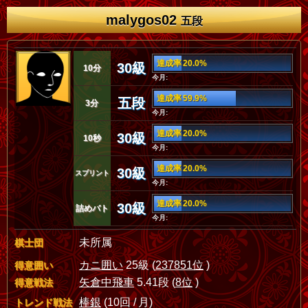
malygos02
五段
達成率 20.0%
30級
10分
今月:
達成率 59.9%
五段
3分
今月:
達成率 20.0%
30級
10秒
今月:
達成率 20.0%
30級
スプリント
今月:
達成率 20.0%
30級
詰めバト
今月:
未所属
棋士団
カニ囲い
25級 (
237851位
)
得意囲い
矢倉中飛車
5.41段 (
8位
)
得意戦法
棒銀
(10回 / 月)
トレンド戦法