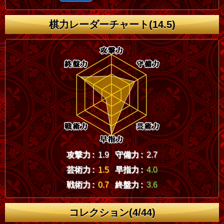
棋力レーダーチャート(14.5)
攻撃力 :
1.9
守備力 :
2.7
芸術力 :
1.5
早指力 :
4.0
戦術力 :
0.7
終盤力 :
3.6
コレクション(4/44)