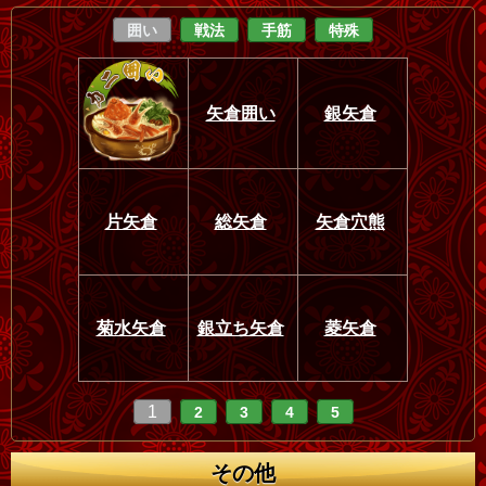
囲い
戦法
手筋
特殊
矢倉囲い
銀矢倉
片矢倉
総矢倉
矢倉穴熊
菊水矢倉
銀立ち矢倉
菱矢倉
1
2
3
4
5
その他