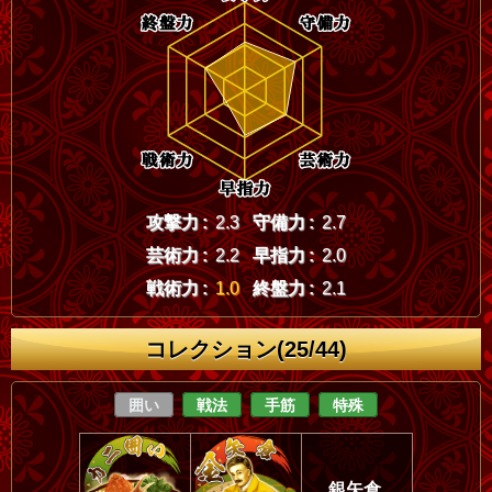
攻撃力 :
2.3
守備力 :
2.7
芸術力 :
2.2
早指力 :
2.0
戦術力 :
1.0
終盤力 :
2.1
コレクション(25/44)
囲い
戦法
手筋
特殊
銀矢倉