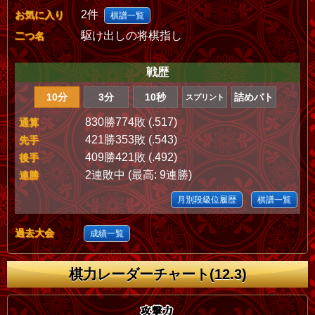
2件
お気に入り
棋譜一覧
駆け出しの将棋指し
二つ名
戦歴
10分
3分
10秒
詰めバト
スプリント
830勝774敗 (.517)
通算
421勝353敗 (.543)
先手
409勝421敗 (.492)
後手
2連敗中 (最高: 9連勝)
連勝
月別段級位履歴
棋譜一覧
過去大会
成績一覧
棋力レーダーチャート(12.3)