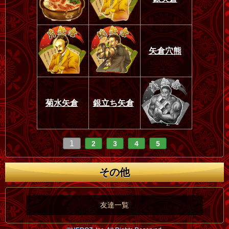
矢倉穴熊
菊水矢倉
銀立ち矢倉
1
2
3
4
5
その他
友達一覧