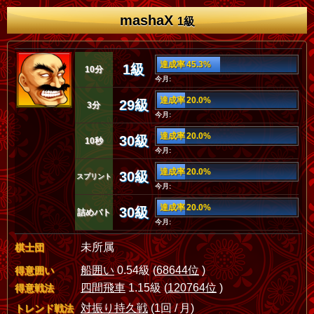
mashaX
1級
達成率 45.3%
1級
10分
今月:
達成率 20.0%
29級
3分
今月:
達成率 20.0%
30級
10秒
今月:
達成率 20.0%
30級
スプリント
今月:
達成率 20.0%
30級
詰めバト
今月:
未所属
棋士団
船囲い
0.54級 (
68644位
)
得意囲い
四間飛車
1.15級 (
120764位
)
得意戦法
対振り持久戦
(1回 / 月)
トレンド戦法