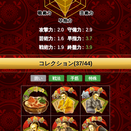
攻撃力 :
2.0
守備力 :
2.9
芸術力 :
1.6
早指力 :
3.7
戦術力 :
1.9
終盤力 :
3.9
コレクション(37/44)
囲い
戦法
手筋
特殊