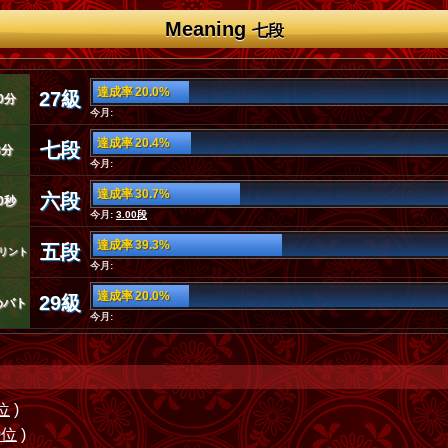
Meaning
七段
達成率 20.0%
27級
0分
今月:
達成率 20.4%
七段
3分
今月:
達成率 30.7%
六段
0秒
今月:
3.00段
達成率 39.3%
五段
リント
今月:
達成率 20.0%
29級
めバト
今月:
位
)
0位
)