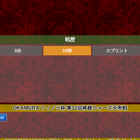
戦歴
3分
10秒
スプリント
OKAMURA フィノラ杯 第12回将棋ウォーズ天帝戦
詳細