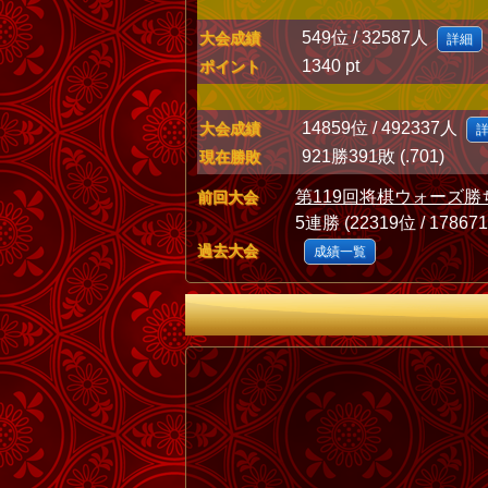
549位 / 32587人
大会成績
詳細
1340 pt
ポイント
14859位 / 492337人
大会成績
921勝391敗 (.701)
現在勝敗
第119回将棋ウォーズ勝
前回大会
5連勝 (22319位 / 17867
過去大会
成績一覧