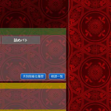
詰めバト
月別段級位履歴
棋譜一覧