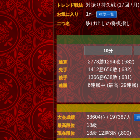
対振り持久戦
(17回 / 月)
トレンド戦法
1件
お気に入り
棋譜一覧
駆け出しの将棋指し
二つ名
10分
2778勝1294敗 (.682)
通算
1412勝656敗 (.682)
先手
1366勝638敗 (.681)
後手
6連勝中 (最高: 29連勝)
連勝
38604位 / 197387人
大会成績
18級
最高段位
18級 12勝3敗 (.800)
現在段位