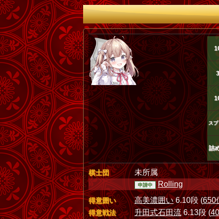
1
1
スプ
詰
未所属
棋士団
Rolling
申請中
高美濃囲い
6.10段 (
650
得意囲い
升田式石田流
6.13段 (
4
得意戦法