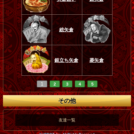
総矢倉
銀立ち矢倉
菱矢倉
1
2
3
4
5
その他
友達一覧