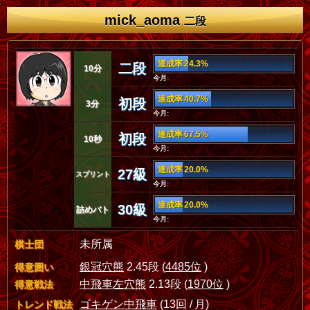
mick_aoma
二段
達成率 24.3%
二段
10分
今月:
達成率 40.7%
初段
3分
今月:
達成率 67.5%
初段
10秒
今月:
達成率 20.0%
27級
スプリント
今月:
達成率 20.0%
30級
詰めバト
今月:
未所属
棋士団
銀冠穴熊
2.45段 (
4485位
)
得意囲い
中飛車左穴熊
2.13段 (
1970位
)
得意戦法
ゴキゲン中飛車
(13回 / 月)
トレンド戦法