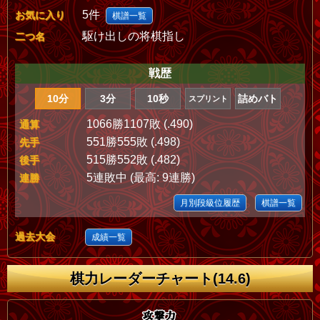
5件
お気に入り
棋譜一覧
駆け出しの将棋指し
二つ名
戦歴
10分
3分
10秒
詰めバト
スプリント
1066勝1107敗 (.490)
通算
551勝555敗 (.498)
先手
515勝552敗 (.482)
後手
5連敗中 (最高: 9連勝)
連勝
月別段級位履歴
棋譜一覧
過去大会
成績一覧
棋力レーダーチャート(14.6)