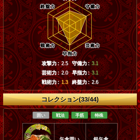
攻撃力 :
2.5
守備力 :
3.1
芸術力 :
2.0
早指力 :
3.1
戦術力 :
1.3
終盤力 :
2.6
コレクション(33/44)
囲い
戦法
手筋
特殊
矢倉囲い
銀矢倉