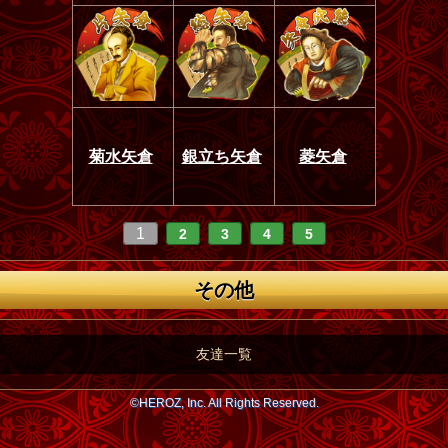
菊水矢倉
銀立ち矢倉
菱矢倉
1
2
3
4
5
その他
友達一覧
©HEROZ, Inc. All Rights Reserved.