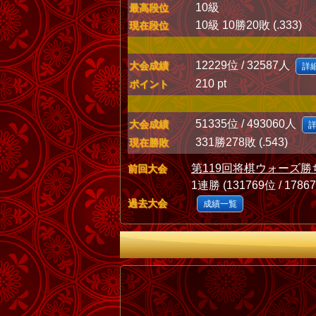
10級
最高段位
10級 10勝20敗 (.333)
現在段位
12229位 / 32587人
大会成績
詳
210 pt
ポイント
51335位 / 493060人
大会成績
331勝278敗 (.543)
現在勝敗
第119回将棋ウォーズ勝
前回大会
1連勝 (131769位 / 1786
過去大会
成績一覧