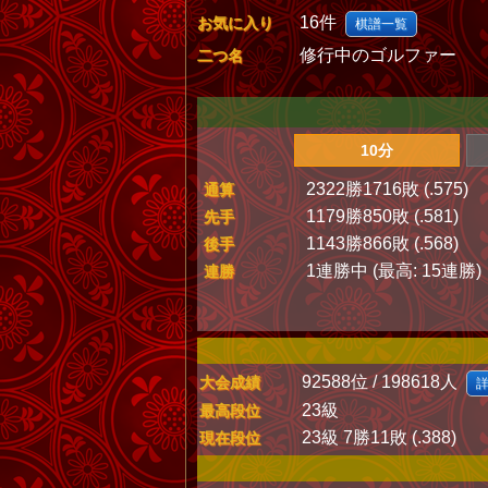
16件
お気に入り
棋譜一覧
修行中のゴルファー
二つ名
10分
2322勝1716敗 (.575)
通算
1179勝850敗 (.581)
先手
1143勝866敗 (.568)
後手
1連勝中 (最高: 15連勝)
連勝
92588位 / 198618人
大会成績
23級
最高段位
23級 7勝11敗 (.388)
現在段位