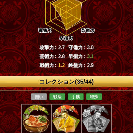
攻撃力 :
2.7
守備力 :
3.0
芸術力 :
2.8
早指力 :
3.1
戦術力 :
1.2
終盤力 :
2.9
コレクション(35/44)
囲い
戦法
手筋
特殊