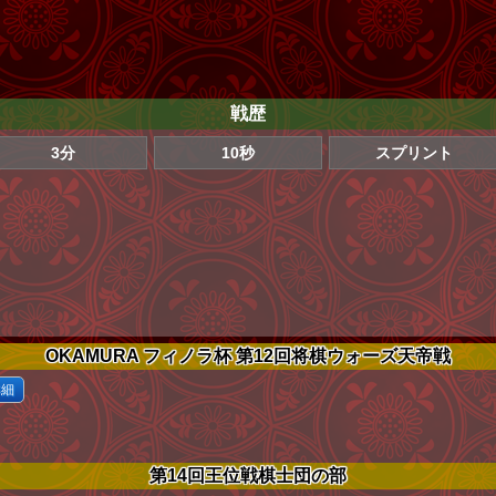
戦歴
3分
10秒
スプリント
OKAMURA フィノラ杯 第12回将棋ウォーズ天帝戦
詳細
第14回王位戦棋士団の部