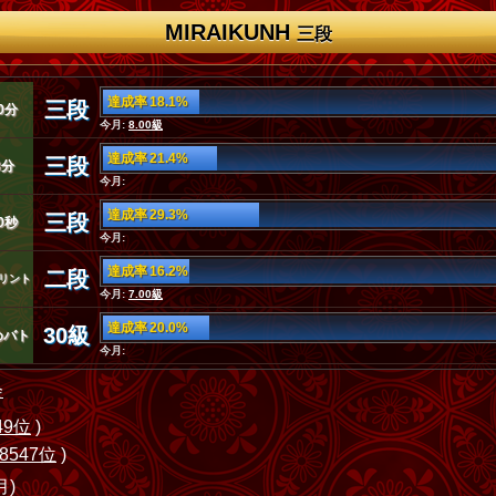
MIRAIKUNH
三段
達成率 18.1%
三段
0分
今月:
8.00級
達成率 21.4%
三段
3分
今月:
達成率 29.3%
三段
0秒
今月:
達成率 16.2%
二段
リント
今月:
7.00級
達成率 20.0%
30級
めバト
今月:
会
49位
)
8547位
)
月)