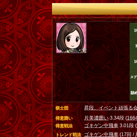
1
1
スプ
詰
昇段、イベント頑張る
棋士団
片美濃囲い
3.34段 (
166
得意囲い
ゴキゲン中飛車
3.01段 (
得意戦法
ゴキゲン中飛車
(17回 / 
トレンド戦法