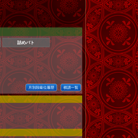
詰めバト
月別段級位履歴
棋譜一覧