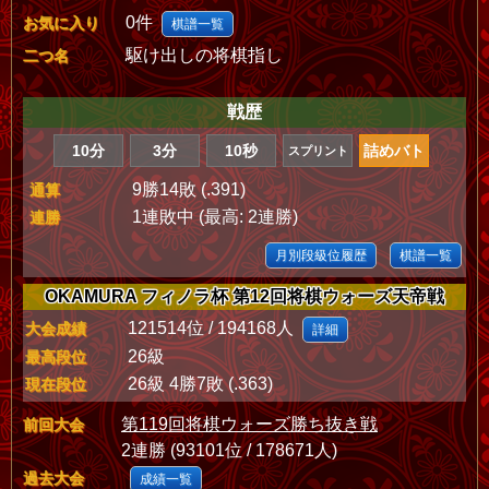
0件
お気に入り
棋譜一覧
駆け出しの将棋指し
二つ名
戦歴
10分
3分
10秒
詰めバト
スプリント
9勝14敗 (.391)
通算
1連敗中 (最高: 2連勝)
連勝
月別段級位履歴
棋譜一覧
OKAMURA フィノラ杯 第12回将棋ウォーズ天帝戦
121514位 / 194168人
大会成績
詳細
26級
最高段位
26級 4勝7敗 (.363)
現在段位
第119回将棋ウォーズ勝ち抜き戦
前回大会
2連勝 (93101位 / 178671人)
過去大会
成績一覧