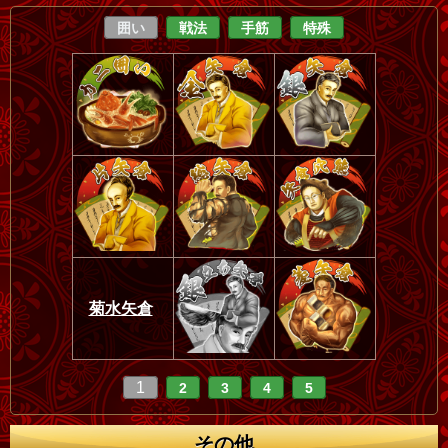
囲い
戦法
手筋
特殊
菊水矢倉
1
2
3
4
5
その他