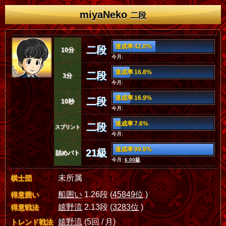
miyaNeko
二段
達成率 42.0%
二段
10分
今月:
達成率 16.8%
二段
3分
今月:
達成率 16.9%
二段
10秒
今月:
達成率 7.6%
二段
スプリント
今月:
達成率 99.9%
21級
詰めバト
今月:
6.00級
未所属
棋士団
船囲い
1.26段 (
45849位
)
得意囲い
嬉野流
2.13段 (
3283位
)
得意戦法
嬉野流
(5回 / 月)
トレンド戦法