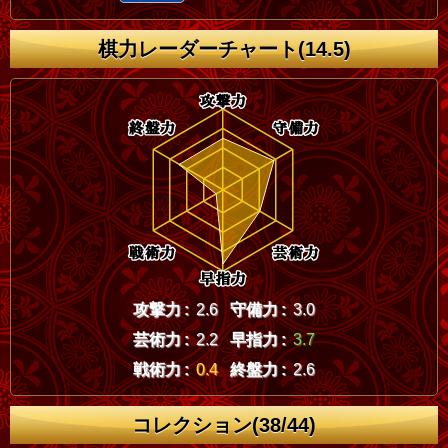
棋力レーダーチャート(14.5)
攻撃力 :
2.6
守備力 :
3.0
芸術力 :
2.2
早指力 :
3.7
戦術力 :
0.4
終盤力 :
2.6
コレクション(38/44)