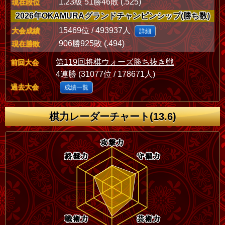
1.23級 51勝46敗 (.525)
現在段位
2026年OKAMURAグランドチャンピンシップ(勝ち数)
15469位 / 493937人
大会成績
詳細
906勝925敗 (.494)
現在勝敗
第119回将棋ウォーズ勝ち抜き戦
前回大会
4連勝 (31077位 / 178671人)
過去大会
成績一覧
棋力レーダーチャート(13.6)