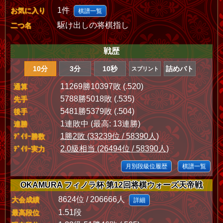
1件
お気に入り
棋譜一覧
駆け出しの将棋指し
二つ名
戦歴
10分
3分
10秒
詰めバト
スプリント
11269勝10397敗 (.520)
通算
5788勝5018敗 (.535)
先手
5481勝5379敗 (.504)
後手
1連敗中 (最高: 13連勝)
連勝
1勝2敗 (33239位 / 58390人)
ﾃﾞｲﾘｰ勝数
2.0級相当 (26494位 / 58390人)
ﾃﾞｲﾘｰ実力
月別段級位履歴
棋譜一覧
OKAMURA フィノラ杯 第12回将棋ウォーズ天帝戦
8624位 / 206666人
大会成績
詳細
1.51段
最高段位