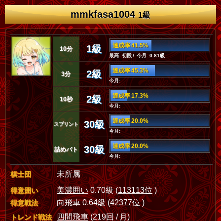
mmkfasa1004
1級
達成率 41.5%
1級
10分
最高: 初段 / 今月:
0.81級
達成率 45.3%
2級
3分
今月:
達成率 17.3%
2級
10秒
今月:
達成率 20.0%
30級
スプリント
今月:
達成率 20.0%
30級
詰めバト
今月:
未所属
棋士団
美濃囲い
0.70級 (
113113位
)
得意囲い
向飛車
0.64級 (
42377位
)
得意戦法
四間飛車
(219回 / 月)
トレンド戦法