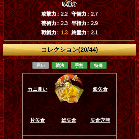
攻撃力 :
2.2
守備力 :
2.7
芸術力 :
2.3
早指力 :
2.9
戦術力 :
1.3
終盤力 :
2.1
コレクション(20/44)
囲い
戦法
手筋
特殊
カニ囲い
銀矢倉
片矢倉
総矢倉
矢倉穴熊