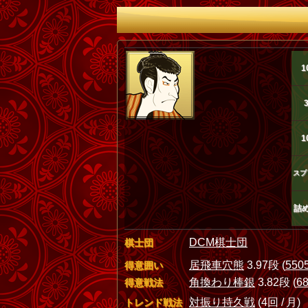
1
1
スプ
詰
DCM棋士団
棋士団
居飛車穴熊
3.97段 (
550
得意囲い
角換わり棒銀
3.82段 (
6
得意戦法
対振り持久戦
(4回 / 月)
トレンド戦法