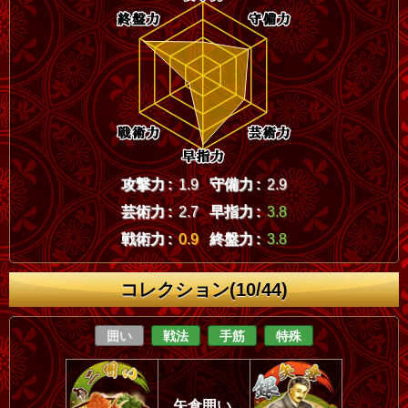
攻撃力 :
1.9
守備力 :
2.9
芸術力 :
2.7
早指力 :
3.8
戦術力 :
0.9
終盤力 :
3.8
コレクション(10/44)
囲い
戦法
手筋
特殊
矢倉囲い