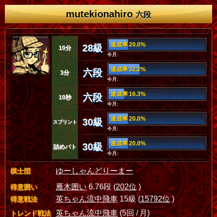
mutekionahiro
六段
達成率 20.0%
28級
10分
今月:
達成率 32.2%
六段
3分
今月:
達成率 16.3%
六段
10秒
今月:
達成率 20.0%
30級
スプリント
今月:
達成率 20.0%
30級
詰めバト
今月:
ゆーしゃんどりーまー
棋士団
雁木囲い
6.76段 (
202位
)
得意囲い
英ちゃん流中飛車
15級 (
15792位
)
得意戦法
英ちゃん流中飛車
(5回 / 月)
トレンド戦法