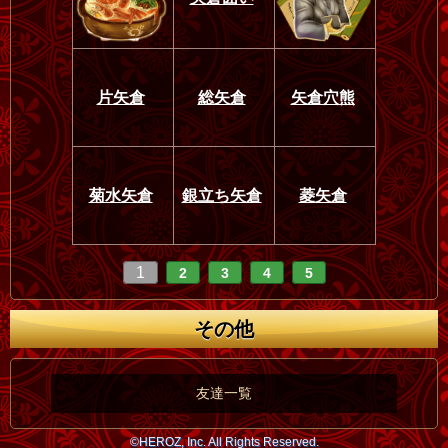
片矢倉
総矢倉
矢倉穴熊
菊水矢倉
銀立ち矢倉
菱矢倉
1
2
3
4
5
その他
友達一覧
©HEROZ, Inc. All Rights Reserved.