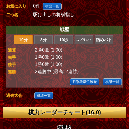
0件
お気に入り
棋譜一覧
駆け出しの将棋指し
二つ名
戦歴
10分
3分
10秒
詰めバト
スプリント
2勝0敗 (1.00)
通算
1勝0敗 (1.00)
先手
1勝0敗 (1.00)
後手
2連勝中 (最高: 2連勝)
連勝
月別段級位履歴
棋譜一覧
過去大会
成績一覧
棋力レーダーチャート(16.0)