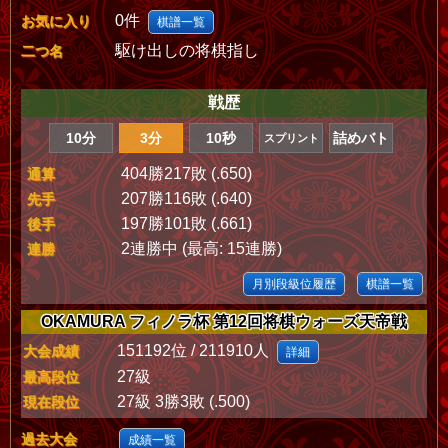
0件
お気に入り
棋譜一覧
駆け出しの将棋指し
二つ名
戦歴
10分
3分
10秒
詰めバト
スプリント
404勝217敗 (.650)
通算
207勝116敗 (.640)
先手
197勝101敗 (.661)
後手
2連勝中 (最高: 15連勝)
連勝
月別段級位履歴
棋譜一覧
OKAMURA フィノラ杯 第12回将棋ウォーズ天帝戦
151192位 / 211910人
大会成績
詳細
27級
最高段位
27級 3勝3敗 (.500)
現在段位
過去大会
成績一覧