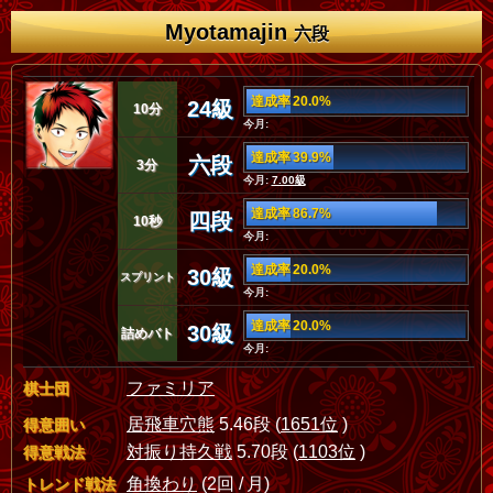
Myotamajin
六段
達成率 20.0%
24級
10分
今月:
達成率 39.9%
六段
3分
今月:
7.00級
達成率 86.7%
四段
10秒
今月:
達成率 20.0%
30級
スプリント
今月:
達成率 20.0%
30級
詰めバト
今月:
ファミリア
棋士団
居飛車穴熊
5.46段 (
1651位
)
得意囲い
対振り持久戦
5.70段 (
1103位
)
得意戦法
角換わり
(2回 / 月)
トレンド戦法