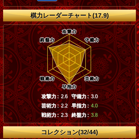
棋力レーダーチャート(17.9)
攻撃力 :
2.6
守備力 :
3.0
芸術力 :
2.2
早指力 :
4.0
戦術力 :
2.3
終盤力 :
3.8
コレクション(32/44)