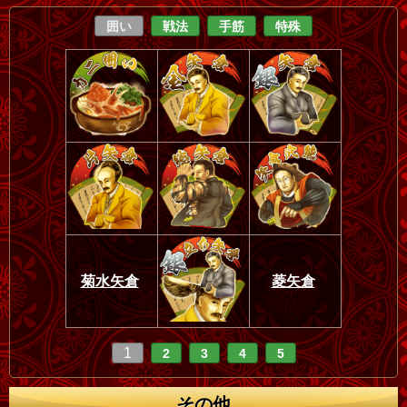
囲い
戦法
手筋
特殊
菊水矢倉
菱矢倉
1
2
3
4
5
その他