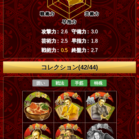
攻撃力 :
2.6
守備力 :
3.0
芸術力 :
2.5
早指力 :
1.8
戦術力 :
0.5
終盤力 :
2.7
コレクション(42/44)
囲い
戦法
手筋
特殊