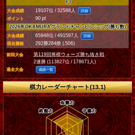
ト)
19107位 / 32588人
大会成績
詳細
90 pt
ポイント
2026年OKAMURAグランドチャンピンシップ(勝ち数)
65948位 / 491597人
大会成績
詳細
292勝284敗 (.506)
現在勝敗
第119回将棋ウォーズ勝ち抜き戦
前回大会
2連勝 (113827位 / 178671人)
過去大会
成績一覧
棋力レーダーチャート(13.1)