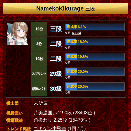
NamekoKikurage
三段
達成率 6.1%
三段
10分
今月:
6.00級
達成率 18.0%
二段
3分
今月:
達成率 19.8%
二段
10秒
今月:
達成率 20.0%
29級
スプリント
今月:
達成率 20.0%
30級
詰めバト
今月:
未所属
棋士団
片美濃囲い
2.90段 (
23408位
)
得意囲い
角換わり
2.25段 (
15470位
)
得意戦法
ゴキゲン中飛車
(1回 / 月)
トレンド戦法