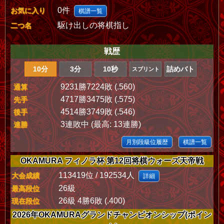
0件
お気に入り
棋譜一覧
駆け出しの将棋指し
二つ名
戦歴
10分
3分
10秒
詰めバト
スプリント
9231勝7224敗 (.560)
通算
4717勝3475敗 (.575)
先手
4514勝3749敗 (.546)
後手
3連敗中 (最高: 13連勝)
連勝
月別段級位履歴
棋譜一覧
OKAMURA フィノラ杯 第12回将棋ウォーズ天帝戦
113419位 / 192534人
大会成績
詳細
26級
最高段位
26級 4勝6敗 (.400)
現在段位
2026年OKAMURAグランドチャンピオンシップ(ポイン