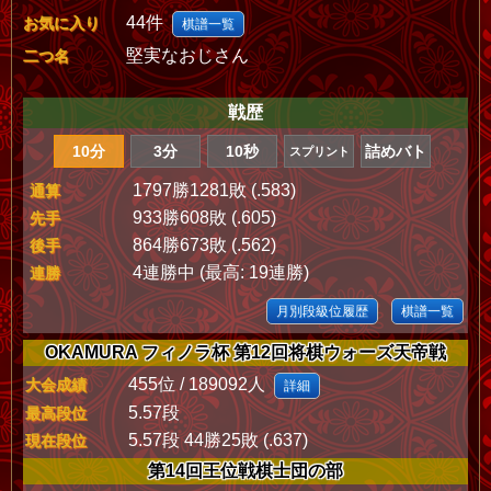
44件
お気に入り
棋譜一覧
堅実なおじさん
二つ名
戦歴
10分
3分
10秒
詰めバト
スプリント
1797勝1281敗 (.583)
通算
933勝608敗 (.605)
先手
864勝673敗 (.562)
後手
4連勝中 (最高: 19連勝)
連勝
月別段級位履歴
棋譜一覧
OKAMURA フィノラ杯 第12回将棋ウォーズ天帝戦
455位 / 189092人
大会成績
詳細
5.57段
最高段位
5.57段 44勝25敗 (.637)
現在段位
第14回王位戦棋士団の部