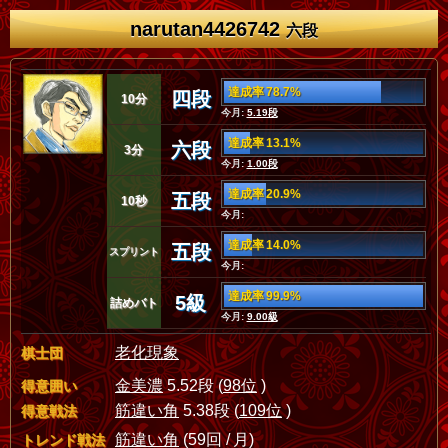
narutan4426742
六段
達成率 78.7%
四段
10分
今月:
5.19段
達成率 13.1%
六段
3分
今月:
1.00段
達成率 20.9%
五段
10秒
今月:
達成率 14.0%
五段
スプリント
今月:
達成率 99.9%
5級
詰めバト
今月:
9.00級
老化現象
棋士団
金美濃
5.52段 (
98位
)
得意囲い
筋違い角
5.38段 (
109位
)
得意戦法
筋違い角
(59回 / 月)
トレンド戦法