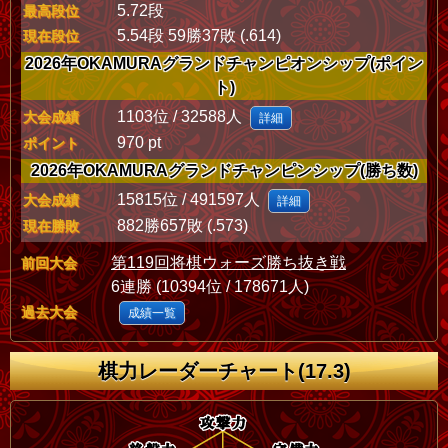
5.72段
最高段位
5.54段 59勝37敗 (.614)
現在段位
2026年OKAMURAグランドチャンピオンシップ(ポイン
ト)
1103位 / 32588人
大会成績
詳細
970 pt
ポイント
2026年OKAMURAグランドチャンピンシップ(勝ち数)
15815位 / 491597人
大会成績
詳細
882勝657敗 (.573)
現在勝敗
第119回将棋ウォーズ勝ち抜き戦
前回大会
6連勝 (10394位 / 178671人)
過去大会
成績一覧
棋力レーダーチャート(17.3)