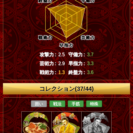
攻撃力 :
2.5
守備力 :
3.7
芸術力 :
2.9
早指力 :
3.3
戦術力 :
1.3
終盤力 :
3.6
コレクション(37/44)
囲い
戦法
手筋
特殊