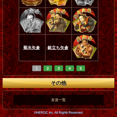
菊水矢倉
銀立ち矢倉
1
2
3
4
5
その他
友達一覧
©HEROZ, Inc. All Rights Reserved.