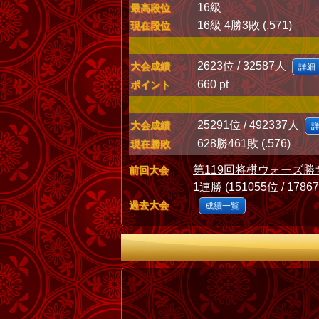
16級
最高段位
16級 4勝3敗 (.571)
現在段位
2623位 / 32587人
大会成績
詳細
660 pt
ポイント
25291位 / 492337人
大会成績
628勝461敗 (.576)
現在勝敗
第119回将棋ウォーズ勝
前回大会
1連勝 (151055位 / 1786
過去大会
成績一覧