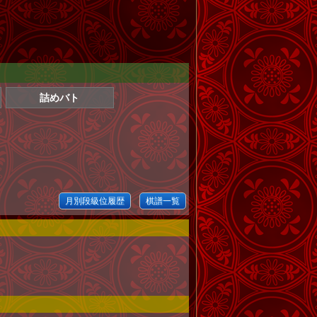
詰めバト
月別段級位履歴
棋譜一覧