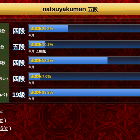
natsuyakuman
五段
達成率 25.8%
四段
0分
今月:
達成率 10.7%
五段
3分
今月:
7.00級
達成率 52.2%
四段
0秒
今月:
達成率 7.0%
四段
リント
今月:
達成率 99.9%
19級
めバト
今月:
ル
位
)
26位
)