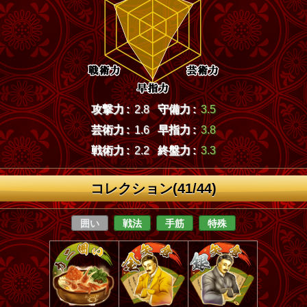
攻撃力 :
2.8
守備力 :
3.5
芸術力 :
1.6
早指力 :
3.8
戦術力 :
2.2
終盤力 :
3.3
コレクション(41/44)
囲い
戦法
手筋
特殊