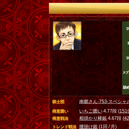
1
1
スプ
詰
南郷さん-753-スペシャ
棋士団
いちご囲い
4.77段 (
151
得意囲い
相掛かり棒銀
4.67段 (
4
得意戦法
腰掛け銀
(1回 / 月)
トレンド戦法