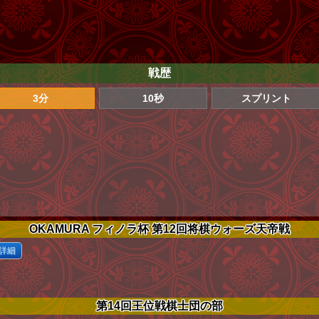
戦歴
3分
10秒
スプリント
OKAMURA フィノラ杯 第12回将棋ウォーズ天帝戦
詳細
第14回王位戦棋士団の部