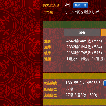
8件
お気に入り
棋譜一覧
すごい愛を継ぎし者
二つ名
10分
4542勝3489敗 (.565)
通算
2382勝1694敗 (.584)
先手
2160勝1795敗 (.546)
後手
1連敗中 (最高: 14連勝)
連勝
130155位 / 195056人
大会成績
27級
最高段位
27級 3勝3敗 (.500)
現在段位