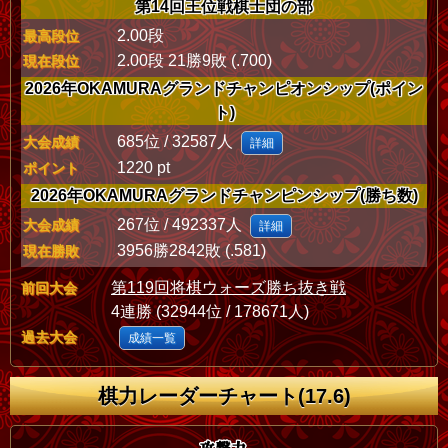
第14回王位戦棋士団の部
2.00段
最高段位
2.00段 21勝9敗 (.700)
現在段位
2026年OKAMURAグランドチャンピオンシップ(ポイン
ト)
685位 / 32587人
大会成績
詳細
1220 pt
ポイント
2026年OKAMURAグランドチャンピンシップ(勝ち数)
267位 / 492337人
大会成績
詳細
3956勝2842敗 (.581)
現在勝敗
第119回将棋ウォーズ勝ち抜き戦
前回大会
4連勝 (32944位 / 178671人)
過去大会
成績一覧
棋力レーダーチャート(17.6)