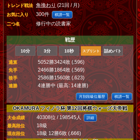
角換わり
(21回 / 月)
トレンド戦法
300件
お気に入り
棋譜一覧
修行中の読書家
二つ名
戦歴
10分
3分
10秒
詰めバト
スプリント
5052勝3424敗 (.596)
通算
2466勝1864敗 (.569)
先手
2586勝1560敗 (.623)
後手
4連勝中 (最高: 14連勝)
連勝
月別段級位履歴
棋譜一覧
OKAMURA フィノラ杯 第12回将棋ウォーズ天帝戦
40308位 / 198545人
大会成績
詳細
18級
最高段位
18級 12勝6敗 (.666)
現在段位