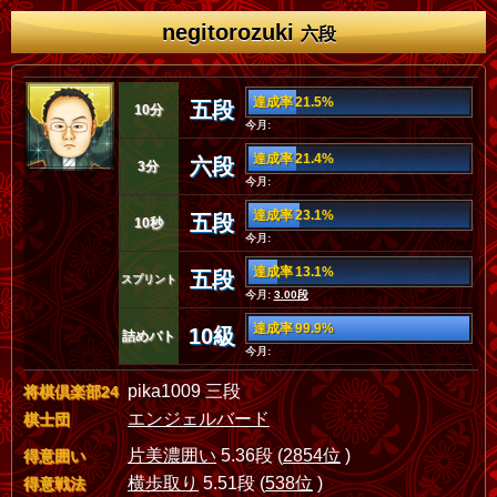
negitorozuki
六段
達成率 21.5%
五段
10分
今月:
達成率 21.4%
六段
3分
今月:
達成率 23.1%
五段
10秒
今月:
達成率 13.1%
五段
スプリント
今月:
3.00段
達成率 99.9%
10級
詰めバト
今月:
pika1009 三段
将棋倶楽部24
エンジェルバード
棋士団
片美濃囲い
5.36段 (
2854位
)
得意囲い
横歩取り
5.51段 (
538位
)
得意戦法