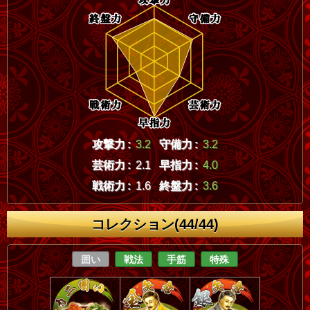
攻撃力 :
3.2
守備力 :
3.2
芸術力 :
2.1
早指力 :
4.0
戦術力 :
1.6
終盤力 :
3.6
コレクション(44/44)
囲い
戦法
手筋
特殊