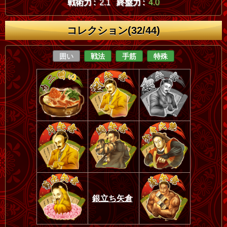
戦術力 :
2.1
終盤力 :
4.0
コレクション(32/44)
囲い
戦法
手筋
特殊
銀立ち矢倉