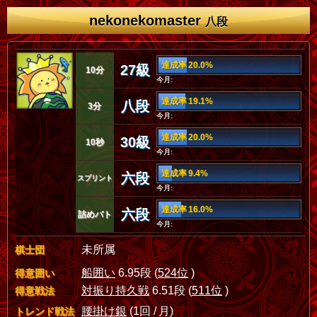
nekonekomaster
八段
達成率 20.0%
27級
10分
今月:
達成率 19.1%
八段
3分
今月:
達成率 20.0%
30級
10秒
今月:
達成率 9.4%
六段
スプリント
今月:
達成率 16.0%
六段
詰めバト
今月:
未所属
棋士団
船囲い
6.95段 (
524位
)
得意囲い
対振り持久戦
6.51段 (
511位
)
得意戦法
腰掛け銀
(1回 / 月)
トレンド戦法