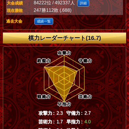
84222位 / 492337人
大会成績
詳細
247勝112敗 (.688)
現在勝敗
過去大会
成績一覧
棋力レーダーチャート(16.7)
攻撃力 :
2.3
守備力 :
2.7
芸術力 :
1.7
早指力 :
4.0