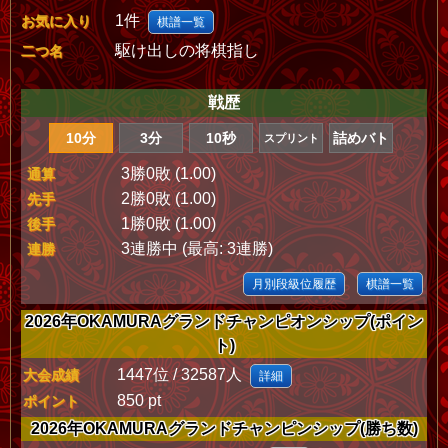
1件
お気に入り
棋譜一覧
駆け出しの将棋指し
二つ名
戦歴
10分
3分
10秒
詰めバト
スプリント
3勝0敗 (1.00)
通算
2勝0敗 (1.00)
先手
1勝0敗 (1.00)
後手
3連勝中 (最高: 3連勝)
連勝
月別段級位履歴
棋譜一覧
2026年OKAMURAグランドチャンピオンシップ(ポイン
ト)
1447位 / 32587人
大会成績
詳細
850 pt
ポイント
2026年OKAMURAグランドチャンピンシップ(勝ち数)