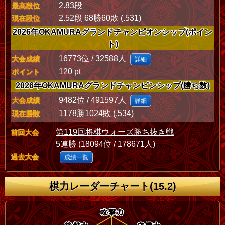
2.83段
最高段位
2.52段 68勝60敗 (.531)
現在段位
2026年OKAMURAグランドチャンピオンシップ(ポイン
ト)
16773位 / 32588人
大会成績
詳細
120 pt
ポイント
2026年OKAMURAグランドチャンピンシップ(勝ち数)
9482位 / 491597人
大会成績
詳細
1178勝1024敗 (.534)
現在勝敗
第119回将棋ウォーズ勝ち抜き戦
前回大会
5連勝 (18094位 / 178671人)
過去大会
成績一覧
棋力レーダーチャート(15.2)