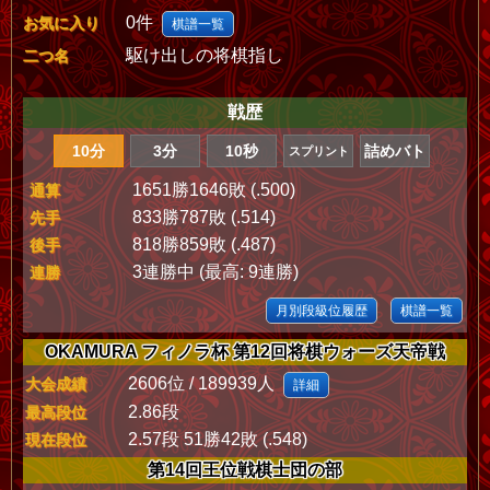
0件
お気に入り
棋譜一覧
駆け出しの将棋指し
二つ名
戦歴
10分
3分
10秒
詰めバト
スプリント
1651勝1646敗 (.500)
通算
833勝787敗 (.514)
先手
818勝859敗 (.487)
後手
3連勝中 (最高: 9連勝)
連勝
月別段級位履歴
棋譜一覧
OKAMURA フィノラ杯 第12回将棋ウォーズ天帝戦
2606位 / 189939人
大会成績
詳細
2.86段
最高段位
2.57段 51勝42敗 (.548)
現在段位
第14回王位戦棋士団の部