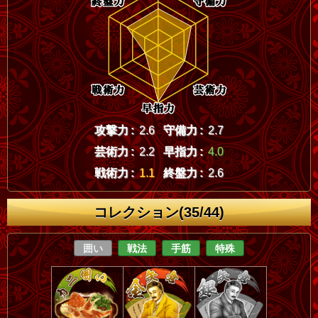
攻撃力 :
2.6
守備力 :
2.7
芸術力 :
2.2
早指力 :
4.0
戦術力 :
1.1
終盤力 :
2.6
コレクション(35/44)
囲い
戦法
手筋
特殊