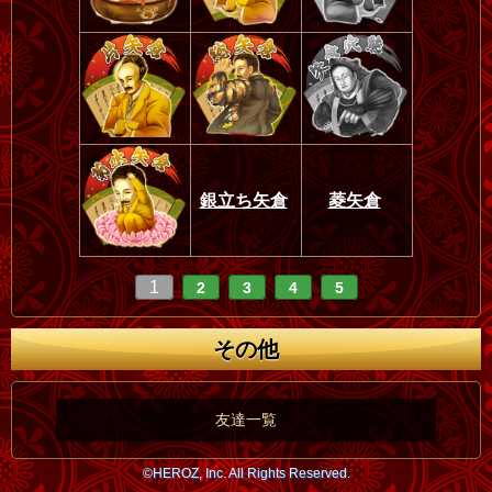
銀立ち矢倉
菱矢倉
1
2
3
4
5
その他
友達一覧
©HEROZ, Inc. All Rights Reserved.