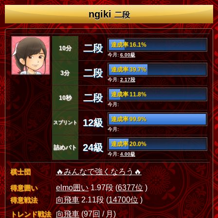
ngiki
二段
達成率 16.1%
二段
10分
今月:
6.00級
達成率 39.7%
二段
3分
今月:
2.17段
達成率 11.8%
二段
10秒
今月:
達成率 99.9%
12級
スプリント
今月:
達成率 20.0%
24級
詰めバト
今月:
4.00級
🔥みんなで強くなろう🔥
棋士団
elmo囲い
1.97段 (
6377位
)
得意囲い
向飛車
2.11段 (
14700位
)
得意戦法
向飛車
(97回 / 月)
トレンド戦法