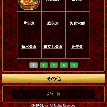
片矢倉
総矢倉
矢倉穴熊
菊水矢倉
銀立ち矢倉
菱矢倉
1
2
3
4
5
その他
友達一覧
©HEROZ, Inc. All Rights Reserved.