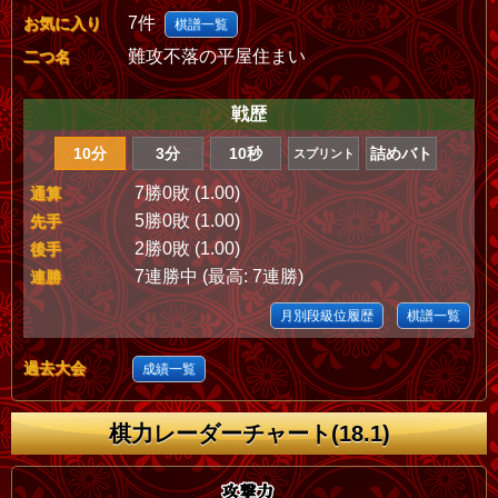
7件
お気に入り
棋譜一覧
難攻不落の平屋住まい
二つ名
戦歴
10分
3分
10秒
詰めバト
スプリント
7勝0敗 (1.00)
通算
5勝0敗 (1.00)
先手
2勝0敗 (1.00)
後手
7連勝中 (最高: 7連勝)
連勝
月別段級位履歴
棋譜一覧
過去大会
成績一覧
棋力レーダーチャート(18.1)