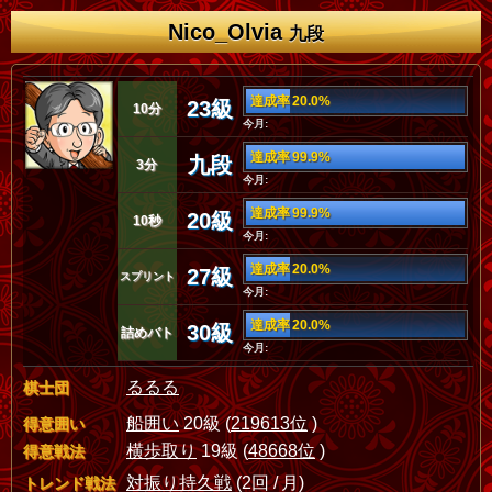
Nico_Olvia
九段
達成率 20.0%
23級
10分
今月:
達成率 99.9%
九段
3分
今月:
達成率 99.9%
20級
10秒
今月:
達成率 20.0%
27級
スプリント
今月:
達成率 20.0%
30級
詰めバト
今月:
るるる
棋士団
船囲い
20級 (
219613位
)
得意囲い
横歩取り
19級 (
48668位
)
得意戦法
対振り持久戦
(2回 / 月)
トレンド戦法