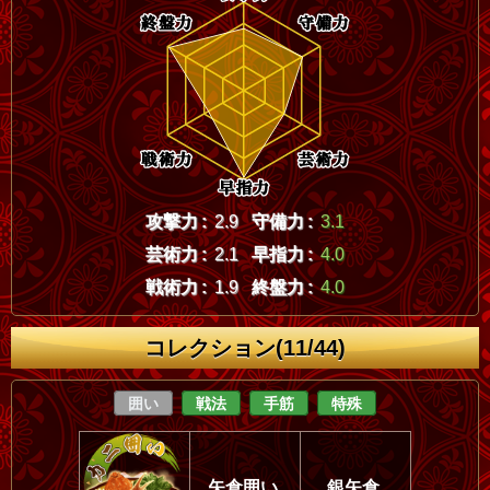
攻撃力 :
2.9
守備力 :
3.1
芸術力 :
2.1
早指力 :
4.0
戦術力 :
1.9
終盤力 :
4.0
コレクション(11/44)
囲い
戦法
手筋
特殊
矢倉囲い
銀矢倉