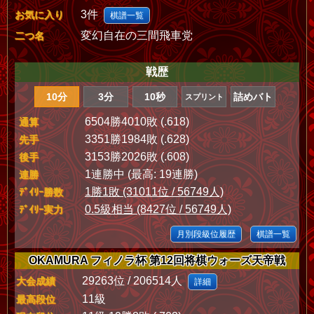
3件
お気に入り
棋譜一覧
変幻自在の三間飛車党
二つ名
戦歴
10分
3分
10秒
詰めバト
スプリント
6504勝4010敗 (.618)
通算
3351勝1984敗 (.628)
先手
3153勝2026敗 (.608)
後手
1連勝中 (最高: 19連勝)
連勝
1勝1敗 (31011位 / 56749人)
ﾃﾞｲﾘｰ勝数
0.5級相当 (8427位 / 56749人)
ﾃﾞｲﾘｰ実力
月別段級位履歴
棋譜一覧
OKAMURA フィノラ杯 第12回将棋ウォーズ天帝戦
29263位 / 206514人
大会成績
詳細
11級
最高段位