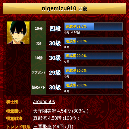
nigemizu910
四段
達成率 52.0%
四段
10分
今月:
4.60段
達成率 20.0%
30級
3分
今月:
達成率 20.0%
30級
10秒
今月:
達成率 20.0%
29級
スプリント
今月:
達成率 20.0%
30級
詰めバト
今月:
around50s
棋士団
天守閣美濃
4.54段 (
803位
)
得意囲い
真部流
4.50段 (
108位
)
得意戦法
三間飛車
(49回 / 月)
トレンド戦法