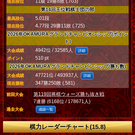
11級 19勝8敗 (.703)
現在段位
第14回王位戦棋士団の部
5.01段
最高段位
4.77段 29勝11敗 (.725)
現在段位
2026年OKAMURAグランドチャンピオンシップ(ポイン
ト)
4942位 / 32585人
大会成績
詳細
510 pt
ポイント
2026年OKAMURAグランドチャンピンシップ(勝ち数)
47721位 / 493937人
大会成績
詳細
347勝250敗 (.581)
現在勝敗
第119回将棋ウォーズ勝ち抜き戦
前回大会
7連勝 (6168位 / 178671人)
過去大会
成績一覧
棋力レーダーチャート(15.8)