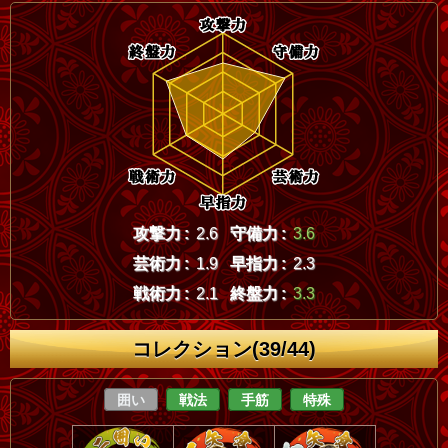
攻撃力 :
2.6
守備力 :
3.6
芸術力 :
1.9
早指力 :
2.3
戦術力 :
2.1
終盤力 :
3.3
コレクション(39/44)
囲い
戦法
手筋
特殊