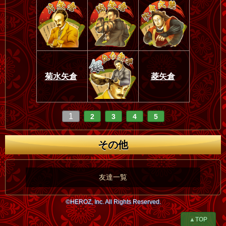
菊水矢倉
菱矢倉
1
2
3
4
5
その他
友達一覧
©HEROZ, Inc. All Rights Reserved.
▲TOP