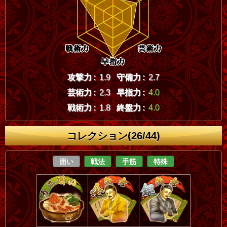
攻撃力 :
1.9
守備力 :
2.7
芸術力 :
2.3
早指力 :
4.0
戦術力 :
1.8
終盤力 :
4.0
コレクション(26/44)
囲い
戦法
手筋
特殊