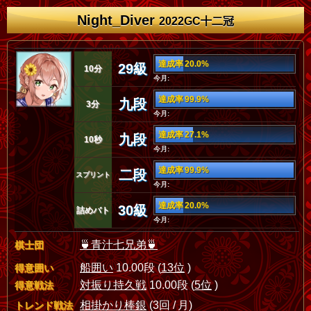
Night_Diver
2022GC十二冠
達成率 20.0%
29級
10分
今月:
達成率 99.9%
九段
3分
今月:
達成率 27.1%
九段
10秒
今月:
達成率 99.9%
二段
スプリント
今月:
達成率 20.0%
30級
詰めバト
今月:
🍵青汁七兄弟🍵
棋士団
船囲い
10.00段 (
13位
)
得意囲い
対振り持久戦
10.00段 (
5位
)
得意戦法
相掛かり棒銀
(3回 / 月)
トレンド戦法