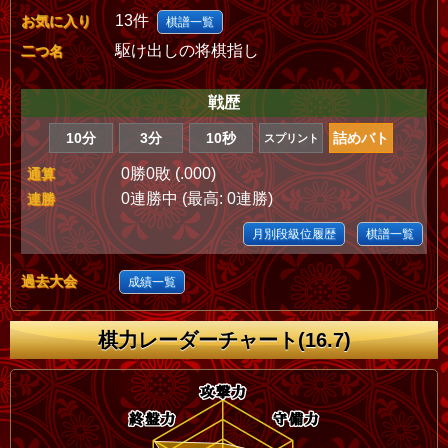
13件
お気に入り
棋譜一覧
駆け出しの将棋指し
二つ名
戦歴
10分
3分
10秒
詰めバト
スプリント
0勝0敗 (.000)
通算
0連勝中 (最高: 0連勝)
連勝
月別段級位履歴
棋譜一覧
過去大会
成績一覧
棋力レーダーチャート(16.7)