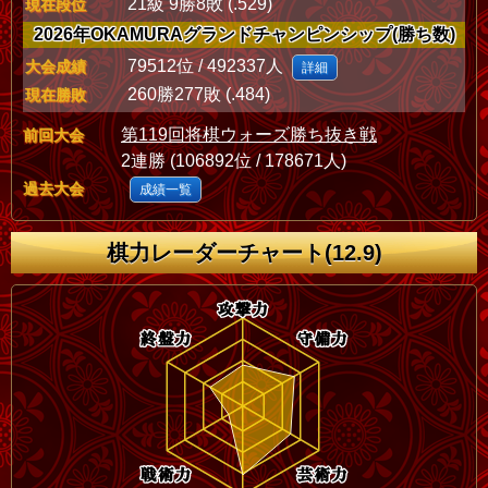
21級 9勝8敗 (.529)
現在段位
2026年OKAMURAグランドチャンピンシップ(勝ち数)
79512位 / 492337人
大会成績
詳細
260勝277敗 (.484)
現在勝敗
第119回将棋ウォーズ勝ち抜き戦
前回大会
2連勝 (106892位 / 178671人)
過去大会
成績一覧
棋力レーダーチャート(12.9)