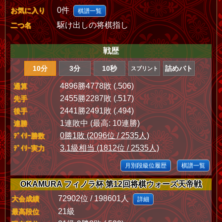
0件
お気に入り
棋譜一覧
駆け出しの将棋指し
二つ名
戦歴
10分
3分
10秒
詰めバト
スプリント
4896勝4778敗 (.506)
通算
2455勝2287敗 (.517)
先手
2441勝2491敗 (.494)
後手
1連敗中 (最高: 10連勝)
連勝
0勝1敗 (2096位 / 2535人)
ﾃﾞｲﾘｰ勝数
3.1級相当 (1812位 / 2535人)
ﾃﾞｲﾘｰ実力
月別段級位履歴
棋譜一覧
OKAMURA フィノラ杯 第12回将棋ウォーズ天帝戦
72902位 / 198601人
大会成績
詳細
21級
最高段位