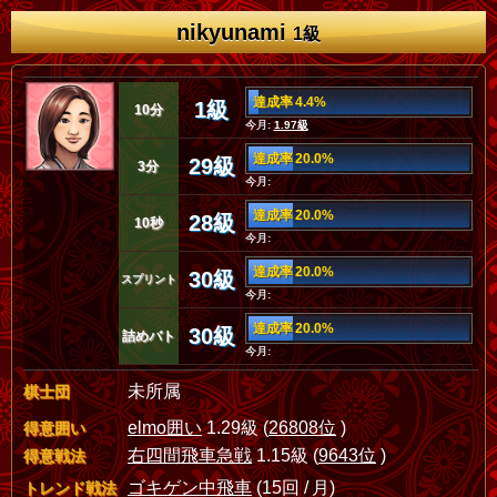
nikyunami
1級
達成率 4.4%
1級
10分
今月:
1.97級
達成率 20.0%
29級
3分
今月:
達成率 20.0%
28級
10秒
今月:
達成率 20.0%
30級
スプリント
今月:
達成率 20.0%
30級
詰めバト
今月:
未所属
棋士団
elmo囲い
1.29級 (
26808位
)
得意囲い
右四間飛車急戦
1.15級 (
9643位
)
得意戦法
ゴキゲン中飛車
(15回 / 月)
トレンド戦法