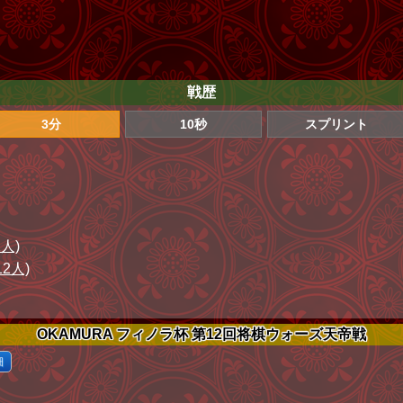
戦歴
3分
10秒
スプリント
2人)
12人)
OKAMURA フィノラ杯 第12回将棋ウォーズ天帝戦
細