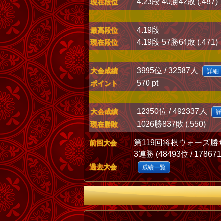
4.23段 40勝42敗 (.487)
現在段位
4.19段
最高段位
4.19段 57勝64敗 (.471)
現在段位
3995位 / 32587人
大会成績
詳細
570 pt
ポイント
12350位 / 492337人
大会成績
1026勝837敗 (.550)
現在勝敗
第119回将棋ウォーズ勝
前回大会
3連勝 (48493位 / 17867
過去大会
成績一覧