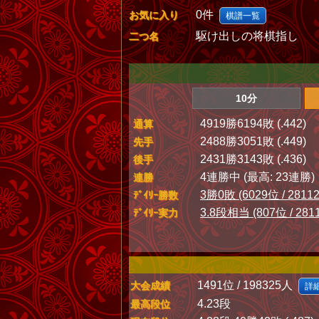
0件
お気に入り
棋譜一覧
駆け出しの将棋指し
二つ名
10分
4919勝6194敗 (.442)
通算
2488勝3051敗 (.449)
先手
2431勝3143敗 (.436)
後手
4連勝中 (最高: 23連勝)
連勝
3勝0敗 (6029位 / 2811
ﾃﾞｲﾘｰ勝数
3.8段相当 (807位 / 281
ﾃﾞｲﾘｰ実力
1491位 / 198325人
大会成績
詳
4.23段
最高段位