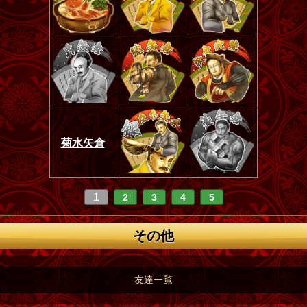
菊水矢倉
1
2
3
4
5
その他
友達一覧