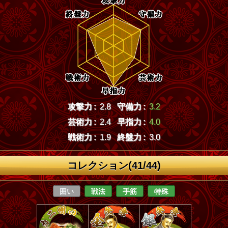
攻撃力 :
2.8
守備力 :
3.2
芸術力 :
2.4
早指力 :
4.0
戦術力 :
1.9
終盤力 :
3.0
コレクション(41/44)
囲い
戦法
手筋
特殊