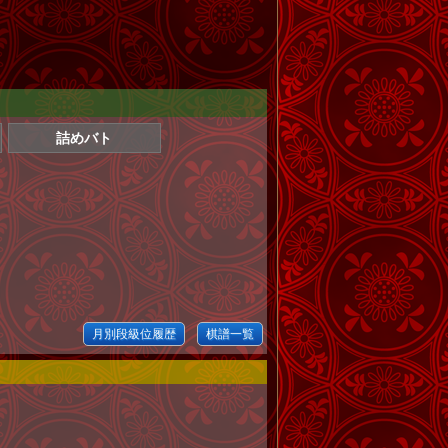
詰めバト
月別段級位履歴
棋譜一覧