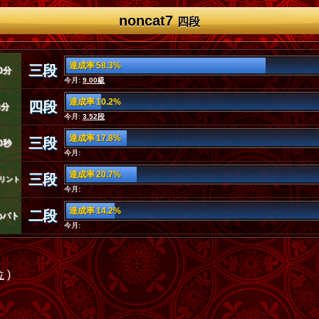
noncat7
四段
達成率 58.3%
三段
0分
今月:
9.00級
達成率 10.2%
四段
3分
今月:
3.52段
達成率 17.8%
三段
0秒
今月:
達成率 20.7%
三段
リント
今月:
達成率 14.2%
二段
めバト
今月:
位
)