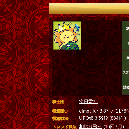
1
1
スプ
詰
疾風雷神
棋士団
elmo囲い
3.87段 (
1176
得意囲い
UFO銀
3.59段 (
884位
)
得意戦法
相振り飛車
(16回 / 月)
トレンド戦法