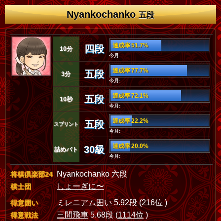
Nyankochanko
五段
達成率 51.7%
四段
10分
今月:
達成率 77.7%
五段
3分
今月:
達成率 72.1%
五段
10秒
今月:
達成率 22.2%
五段
スプリント
今月:
達成率 20.0%
30級
詰めバト
今月:
Nyankochanko 六段
将棋倶楽部24
しょーぎに〜
棋士団
ミレニアム囲い
5.92段 (
216位
)
得意囲い
三間飛車
5.68段 (
1114位
)
得意戦法