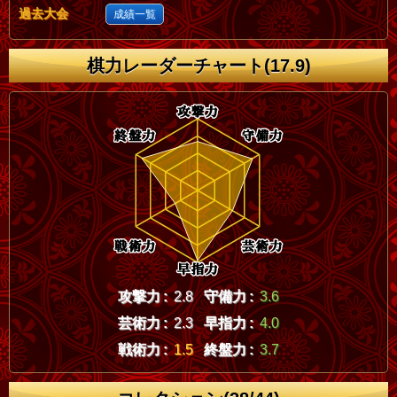
過去大会
成績一覧
棋力レーダーチャート(17.9)
攻撃力 :
2.8
守備力 :
3.6
芸術力 :
2.3
早指力 :
4.0
戦術力 :
1.5
終盤力 :
3.7