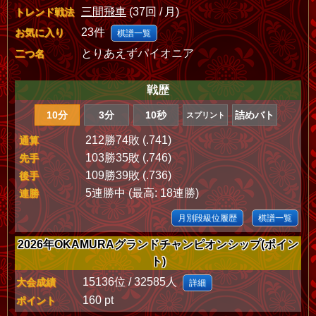
三間飛車
(37回 / 月)
トレンド戦法
23件
お気に入り
棋譜一覧
とりあえずパイオニア
二つ名
戦歴
10分
3分
10秒
詰めバト
スプリント
212勝74敗 (.741)
通算
103勝35敗 (.746)
先手
109勝39敗 (.736)
後手
5連勝中 (最高: 18連勝)
連勝
月別段級位履歴
棋譜一覧
2026年OKAMURAグランドチャンピオンシップ(ポイン
ト)
15136位 / 32585人
大会成績
詳細
160 pt
ポイント