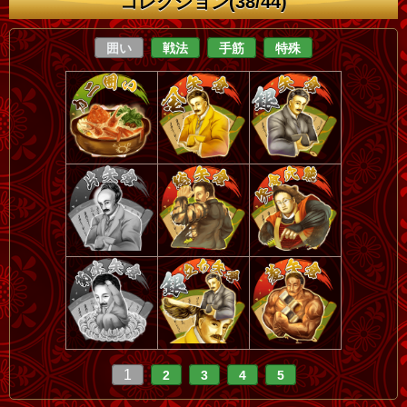
コレクション(38/44)
囲い
戦法
手筋
特殊
1
2
3
4
5