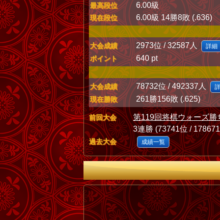
6.00級
最高段位
6.00級 14勝8敗 (.636)
現在段位
2973位 / 32587人
大会成績
詳細
640 pt
ポイント
78732位 / 492337人
大会成績
261勝156敗 (.625)
現在勝敗
第119回将棋ウォーズ勝
前回大会
3連勝 (73741位 / 17867
過去大会
成績一覧