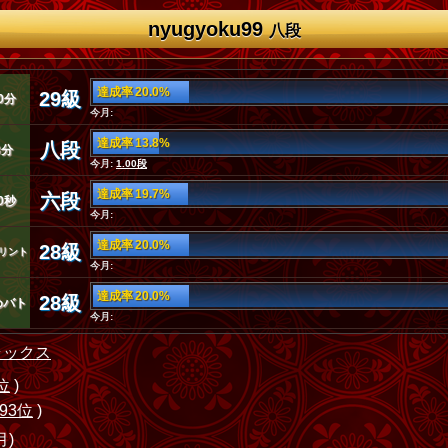
nyugyoku99
八段
達成率 20.0%
29級
0分
今月:
達成率 13.8%
八段
3分
今月:
1.00段
達成率 19.7%
六段
0秒
今月:
達成率 20.0%
28級
リント
今月:
達成率 20.0%
28級
めバト
今月:
ラックス
位
)
93位
)
月)