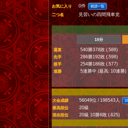
0件
お気に入り
棋譜一覧
見習いの四間飛車党
二つ名
10分
540勝378敗 (.588)
通算
286勝192敗 (.598)
先手
254勝186敗 (.577)
後手
5連勝中 (最高: 10連勝)
連勝
56049位 / 198543人
大会成績
20級
最高段位
20級 10勝6敗 (.625)
現在段位