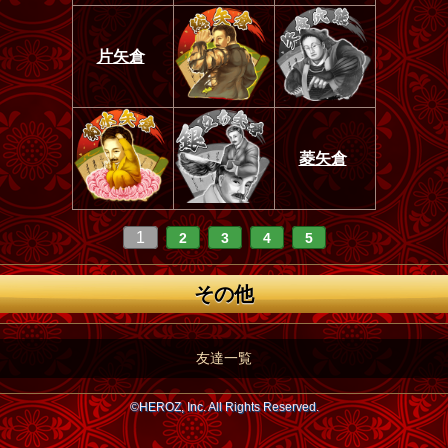
片矢倉
菱矢倉
1
2
3
4
5
その他
友達一覧
©HEROZ, Inc. All Rights Reserved.