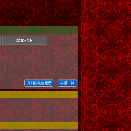
詰めバト
月別段級位履歴
棋譜一覧