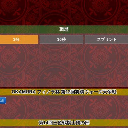
戦歴
3分
10秒
スプリント
OKAMURA フィノラ杯 第12回将棋ウォーズ天帝戦
詳細
第14回王位戦棋士団の部