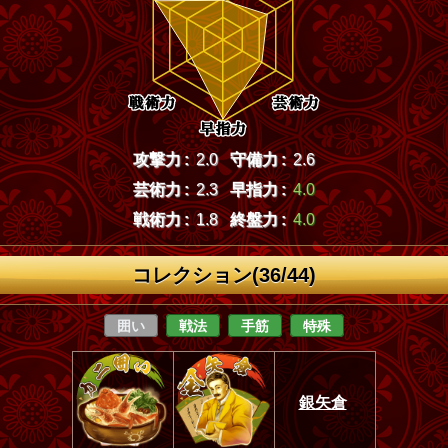
攻撃力 :
2.0
守備力 :
2.6
芸術力 :
2.3
早指力 :
4.0
戦術力 :
1.8
終盤力 :
4.0
コレクション(36/44)
囲い
戦法
手筋
特殊
銀矢倉