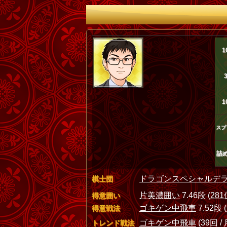
1
1
スプ
詰
ドラゴンスペシャルデ
棋士団
片美濃囲い
7.46段 (
281
得意囲い
ゴキゲン中飛車
7.52段 (
得意戦法
ゴキゲン中飛車
(39回 / 
トレンド戦法