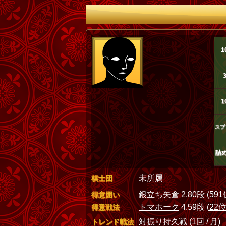
1
1
スプ
詰
未所属
棋士団
銀立ち矢倉
2.80段 (
591
得意囲い
トマホーク
4.59段 (
22
得意戦法
対振り持久戦
(1回 / 月)
トレンド戦法