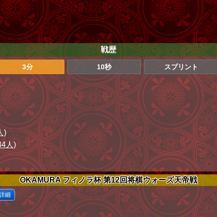
戦歴
3分
10秒
スプリント
人)
34人)
OKAMURA フィノラ杯 第12回将棋ウォーズ天帝戦
詳細