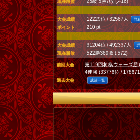
25級 5勝7敗 (.416)
現在段位
12229位 / 32587人
大会成績
詳
210 pt
ポイント
31204位 / 492337人
大会成績
522勝389敗 (.572)
現在勝敗
第119回将棋ウォーズ勝
前回大会
4連勝 (33776位 / 17867
過去大会
成績一覧