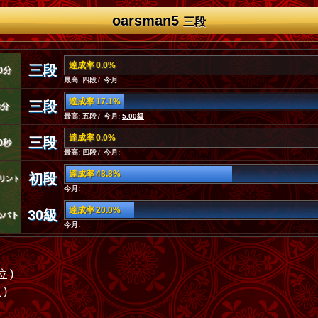
oarsman5
三段
達成率 0.0%
三段
0分
最高: 四段 / 今月:
達成率 17.1%
三段
3分
最高: 五段 / 今月:
5.00級
達成率 0.0%
三段
0秒
最高: 四段 / 今月:
達成率 48.8%
初段
リント
今月:
達成率 20.0%
30級
めバト
今月:
位
)
位
)