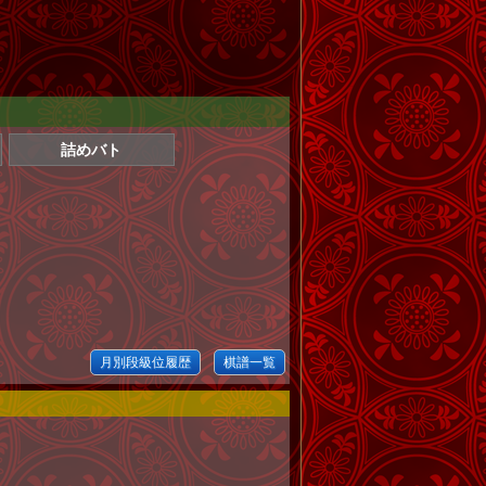
詰めバト
月別段級位履歴
棋譜一覧