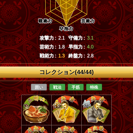
攻撃力 :
2.1
守備力 :
3.1
芸術力 :
1.8
早指力 :
4.0
戦術力 :
1.3
終盤力 :
2.8
コレクション(44/44)
囲い
戦法
手筋
特殊