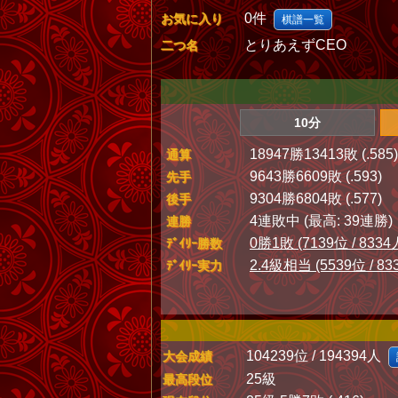
0件
お気に入り
棋譜一覧
とりあえずCEO
二つ名
10分
18947勝13413敗 (.585)
通算
9643勝6609敗 (.593)
先手
9304勝6804敗 (.577)
後手
4連敗中 (最高: 39連勝)
連勝
0勝1敗 (7139位 / 8334
ﾃﾞｲﾘｰ勝数
2.4級相当 (5539位 / 83
ﾃﾞｲﾘｰ実力
104239位 / 194394人
大会成績
25級
最高段位