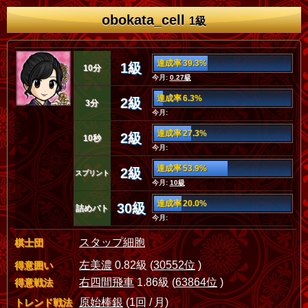
obokata_cell
1級
達成率 39.3%
1級
10分
今月:
0.27級
達成率 6.3%
2級
3分
今月:
達成率 27.3%
2級
10秒
今月:
達成率 53.9%
2級
スプリント
今月:
10級
達成率 20.0%
30級
詰めバト
今月:
スタップ細胞
棋士団
左美濃
0.82級 (
30552位
)
得意囲い
右四間飛車
1.86級 (
63864位
)
得意戦法
原始棒銀
(1回 / 月)
トレンド戦法