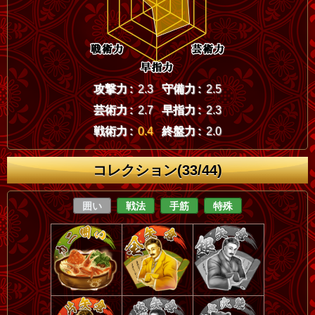
攻撃力 :
2.3
守備力 :
2.5
芸術力 :
2.7
早指力 :
2.3
戦術力 :
0.4
終盤力 :
2.0
コレクション(33/44)
囲い
戦法
手筋
特殊