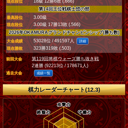
18級 12勝6敗 (.666)
現在段位
第14回王位戦棋士団の部
3.00級
最高段位
3.00級 17勝13敗 (.566)
現在段位
2026年OKAMURAグランドチャンピンシップ(勝ち数)
53028位 / 491597人
大会成績
詳細
323勝319敗 (.503)
現在勝敗
第119回将棋ウォーズ勝ち抜き戦
前回大会
2連勝 (92213位 / 178671人)
過去大会
成績一覧
棋力レーダーチャート(12.3)