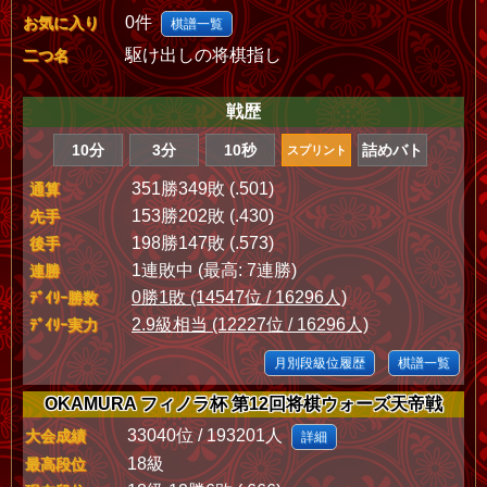
0件
お気に入り
棋譜一覧
駆け出しの将棋指し
二つ名
戦歴
10分
3分
10秒
詰めバト
スプリント
351勝349敗 (.501)
通算
153勝202敗 (.430)
先手
198勝147敗 (.573)
後手
1連敗中 (最高: 7連勝)
連勝
0勝1敗 (14547位 / 16296人)
ﾃﾞｲﾘｰ勝数
2.9級相当 (12227位 / 16296人)
ﾃﾞｲﾘｰ実力
月別段級位履歴
棋譜一覧
OKAMURA フィノラ杯 第12回将棋ウォーズ天帝戦
33040位 / 193201人
大会成績
詳細
18級
最高段位