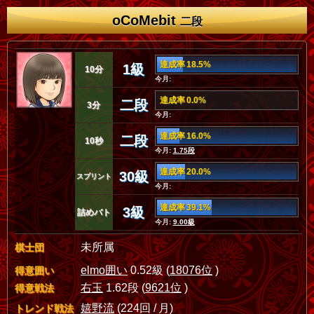
oCoMebit
二段
達成率 18.5%
1級
10分
今月:
達成率 0.0%
二段
3分
今月:
達成率 16.0%
二段
10秒
今月:
1.75段
達成率 20.0%
30級
スプリント
今月:
達成率 39.1%
3級
詰めバト
今月:
9.00級
未所属
棋士団
elmo囲い
0.52級 (
18076位
)
得意囲い
右玉
1.62段 (
9621位
)
得意戦法
嬉野流
(224回 / 月)
トレンド戦法