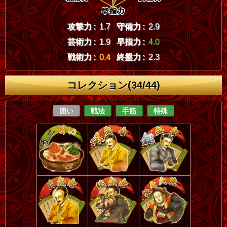
攻撃力 :
1.7
守備力 :
2.9
芸術力 :
1.9
早指力 :
4.0
戦術力 :
0.4
終盤力 :
2.3
コレクション(34/44)
囲い
戦法
手筋
特殊