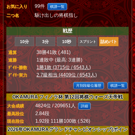
99件
お気に入り
棋譜一覧
駆け出しの将棋指し
二つ名
戦歴
10分
3分
10秒
詰めバト
スプリント
38勝41敗 (.481)
通算
1連敗中 (最高: 3連勝)
連勝
1勝1敗 (3715位 / 6543人)
ﾃﾞｲﾘｰ勝数
2.7級相当 (4409位 / 6543人)
ﾃﾞｲﾘｰ実力
月別段級位履歴
棋譜一覧
OKAMURA フィノラ杯 第12回将棋ウォーズ天帝戦
4824位 / 209651人
大会成績
詳細
2.84段
最高段位
1.92段 111勝100敗 (.526)
現在段位
2026年OKAMURAグランドチャンピオンシップ(ポイン