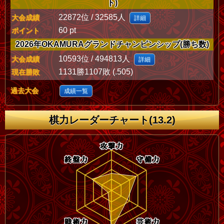
ト)
22872位 / 32585人
大会成績
詳細
60 pt
ポイント
2026年OKAMURAグランドチャンピンシップ(勝ち数)
10593位 / 494813人
大会成績
詳細
1131勝1107敗 (.505)
現在勝敗
過去大会
成績一覧
棋力レーダーチャート(13.2)