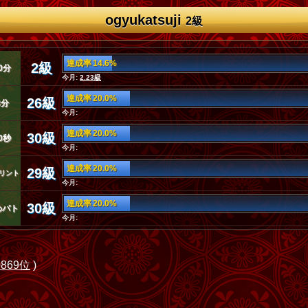
ogyukatsuji
2級
達成率 14.6%
2級
0分
今月:
2.23級
達成率 20.0%
26級
3分
今月:
達成率 20.0%
30級
0秒
今月:
達成率 20.0%
29級
リント
今月:
達成率 20.0%
30級
めバト
今月:
0869位
)