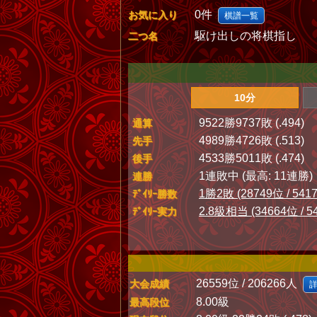
0件
お気に入り
棋譜一覧
駆け出しの将棋指し
二つ名
10分
9522勝9737敗 (.494)
通算
4989勝4726敗 (.513)
先手
4533勝5011敗 (.474)
後手
1連敗中 (最高: 11連勝)
連勝
1勝2敗 (28749位 / 541
ﾃﾞｲﾘｰ勝数
2.8級相当 (34664位 / 5
ﾃﾞｲﾘｰ実力
26559位 / 206266人
大会成績
8.00級
最高段位