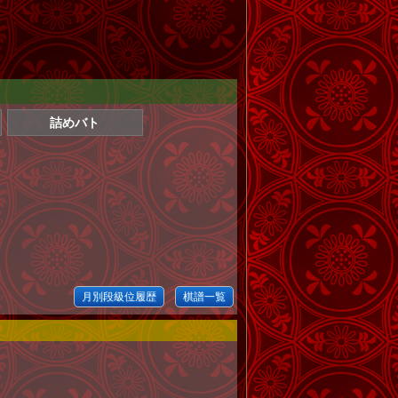
詰めバト
月別段級位履歴
棋譜一覧