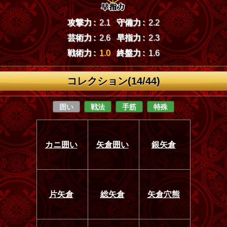
攻撃力 :
2.1
守備力 :
2.2
芸術力 :
2.6
早指力 :
2.3
戦術力 :
1.0
終盤力 :
1.6
コレクション(14/44)
囲い
戦法
手筋
特殊
カニ囲い
矢倉囲い
銀矢倉
片矢倉
総矢倉
矢倉穴熊