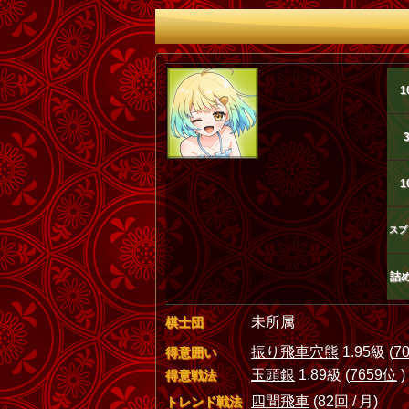
1
1
スプ
詰
未所属
棋士団
振り飛車穴熊
1.95級 (
7
得意囲い
玉頭銀
1.89級 (
7659位
)
得意戦法
四間飛車
(82回 / 月)
トレンド戦法