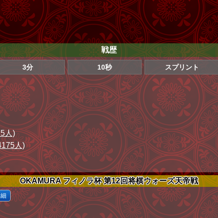
戦歴
3分
10秒
スプリント
75人)
4175人)
OKAMURA フィノラ杯 第12回将棋ウォーズ天帝戦
詳細