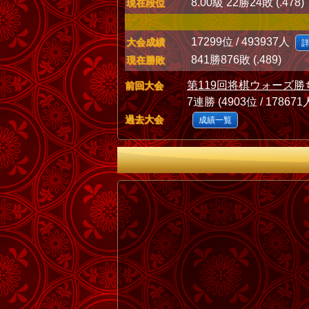
8.00級 22勝24敗 (.478)
現在段位
17299位 / 493937人
大会成績
841勝876敗 (.489)
現在勝敗
第119回将棋ウォーズ勝
前回大会
7連勝 (4903位 / 178671
過去大会
成績一覧