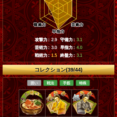
攻撃力 :
2.9
守備力 :
3.1
芸術力 :
3.0
早指力 :
4.0
戦術力 :
1.5
終盤力 :
3.1
コレクション(39/44)
囲い
戦法
手筋
特殊