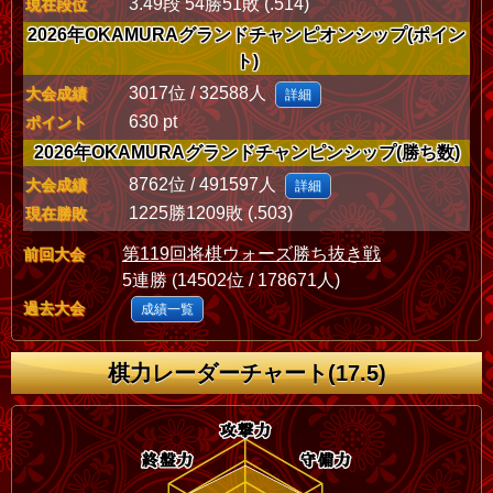
3.49段 54勝51敗 (.514)
現在段位
2026年OKAMURAグランドチャンピオンシップ(ポイン
ト)
3017位 / 32588人
大会成績
詳細
630 pt
ポイント
2026年OKAMURAグランドチャンピンシップ(勝ち数)
8762位 / 491597人
大会成績
詳細
1225勝1209敗 (.503)
現在勝敗
第119回将棋ウォーズ勝ち抜き戦
前回大会
5連勝 (14502位 / 178671人)
過去大会
成績一覧
棋力レーダーチャート(17.5)