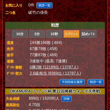
0件
お気に入り
棋譜一覧
破竹の係長
二つ名
戦歴
10分
3分
10秒
詰めバト
スプリント
144勝166敗 (.464)
通算
67勝79敗 (.458)
先手
77勝87敗 (.469)
後手
3連敗中 (最高: 7連勝)
連勝
0勝2敗 (12189位 / 13787人)
ﾃﾞｲﾘｰ勝数
2.6級相当 (9369位 / 13787人)
ﾃﾞｲﾘｰ実力
月別段級位履歴
棋譜一覧
OKAMURA フィノラ杯 第12回将棋ウォーズ天帝戦
899位 / 192090人
大会成績
詳細
4.70段
最高段位