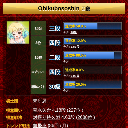
Ohikubososhin
四段
達成率 58.8%
三段
10分
今月:
10級
達成率 12.9%
四段
3分
今月:
3.59段
達成率 88.5%
二段
10秒
今月:
達成率 0.0%
四段
スプリント
今月:
9.00級
達成率 20.0%
30級
詰めバト
今月:
未所属
棋士団
菊水矢倉
4.18段 (
227位
)
得意囲い
対振り持久戦
4.63段 (
2688位
)
得意戦法
向飛車
(86回 / 月)
トレンド戦法