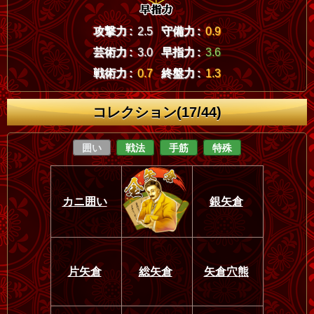
攻撃力 :
2.5
守備力 :
0.9
芸術力 :
3.0
早指力 :
3.6
戦術力 :
0.7
終盤力 :
1.3
コレクション(17/44)
囲い
戦法
手筋
特殊
カニ囲い
銀矢倉
片矢倉
総矢倉
矢倉穴熊