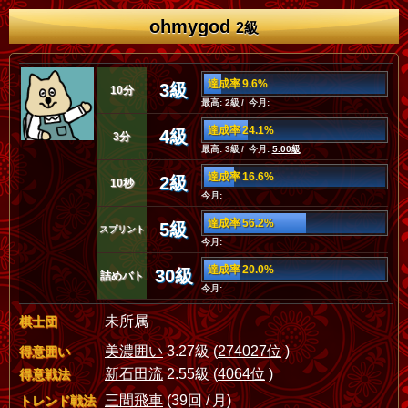
ohmygod
2級
達成率 9.6%
3級
10分
最高: 2級 / 今月:
達成率 24.1%
4級
3分
最高: 3級 / 今月:
5.00級
達成率 16.6%
2級
10秒
今月:
達成率 56.2%
5級
スプリント
今月:
達成率 20.0%
30級
詰めバト
今月:
未所属
棋士団
美濃囲い
3.27級 (
274027位
)
得意囲い
新石田流
2.55級 (
4064位
)
得意戦法
三間飛車
(39回 / 月)
トレンド戦法