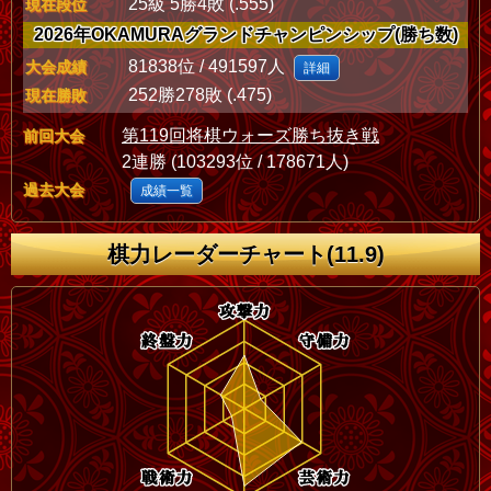
25級 5勝4敗 (.555)
現在段位
2026年OKAMURAグランドチャンピンシップ(勝ち数)
81838位 / 491597人
大会成績
詳細
252勝278敗 (.475)
現在勝敗
第119回将棋ウォーズ勝ち抜き戦
前回大会
2連勝 (103293位 / 178671人)
過去大会
成績一覧
棋力レーダーチャート(11.9)