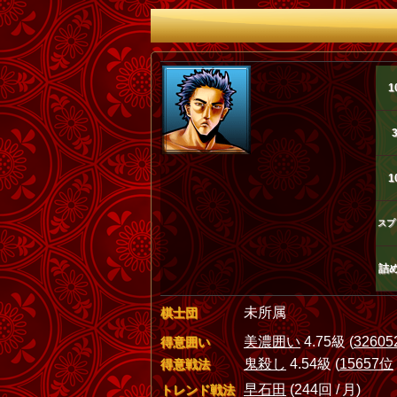
1
1
スプ
詰
未所属
棋士団
美濃囲い
4.75級 (
3260
得意囲い
鬼殺し
4.54級 (
15657位
得意戦法
早石田
(244回 / 月)
トレンド戦法