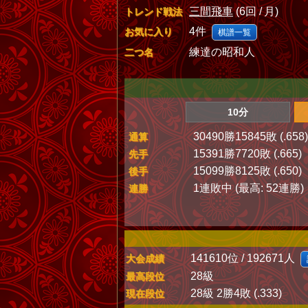
三間飛車
(6回 / 月)
トレンド戦法
4件
お気に入り
棋譜一覧
練達の昭和人
二つ名
10分
30490勝15845敗 (.658)
通算
15391勝7720敗 (.665)
先手
15099勝8125敗 (.650)
後手
1連敗中 (最高: 52連勝)
連勝
141610位 / 192671人
大会成績
28級
最高段位
28級 2勝4敗 (.333)
現在段位