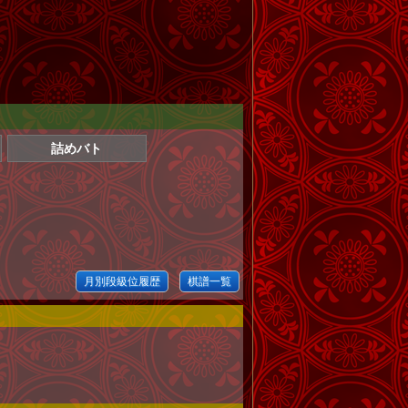
詰めバト
月別段級位履歴
棋譜一覧