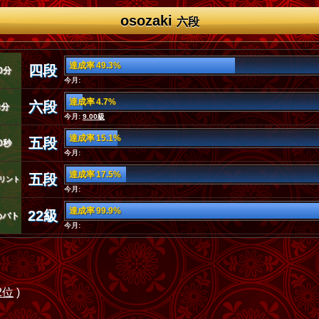
osozaki
六段
達成率 49.3%
四段
0分
今月:
達成率 4.7%
六段
3分
今月:
9.00級
達成率 15.1%
五段
0秒
今月:
達成率 17.5%
五段
リント
今月:
達成率 99.9%
22級
めバト
今月:
2位
)