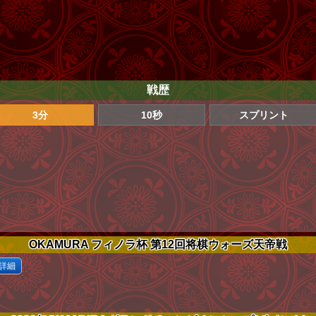
戦歴
3分
10秒
スプリント
OKAMURA フィノラ杯 第12回将棋ウォーズ天帝戦
詳細