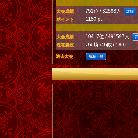
751位 / 32588人
大会成績
詳細
1180 pt
ポイント
19417位 / 491597人
大会成績
766勝546敗 (.583)
現在勝敗
過去大会
成績一覧