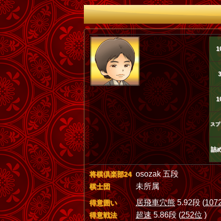
1
1
スプ
詰
osozak 五段
将棋倶楽部24
未所属
棋士団
居飛車穴熊
5.92段 (
107
得意囲い
超速
5.86段 (
252位
)
得意戦法