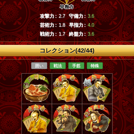
攻撃力 :
2.7
守備力 :
3.6
芸術力 :
1.8
早指力 :
4.0
戦術力 :
1.7
終盤力 :
3.6
コレクション(42/44)
囲い
戦法
手筋
特殊