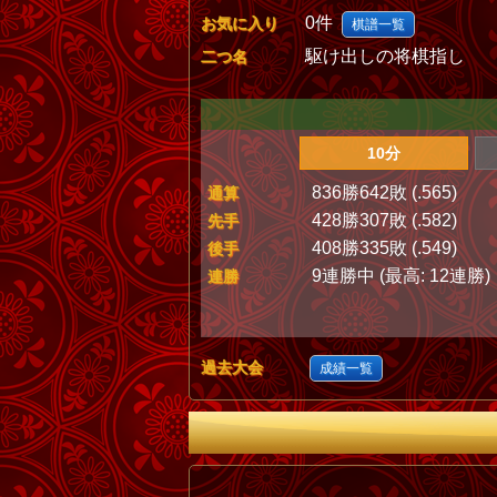
0件
お気に入り
棋譜一覧
駆け出しの将棋指し
二つ名
10分
836勝642敗 (.565)
通算
428勝307敗 (.582)
先手
408勝335敗 (.549)
後手
9連勝中 (最高: 12連勝)
連勝
過去大会
成績一覧