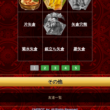
片矢倉
矢倉穴熊
菊水矢倉
銀立ち矢倉
菱矢倉
1
2
3
4
5
その他
友達一覧
©HEROZ, Inc. All Rights Reserved.