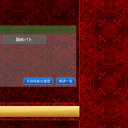
詰めバト
月別段級位履歴
棋譜一覧