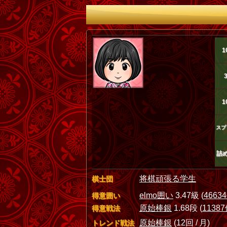
1
1
スプ
詰
将棋頑張る学生
棋士団
elmo囲い
3.47級 (
4663
得意囲い
原始棒銀
1.68段 (
1138
得意戦法
原始棒銀
(12回 / 月)
トレンド戦法