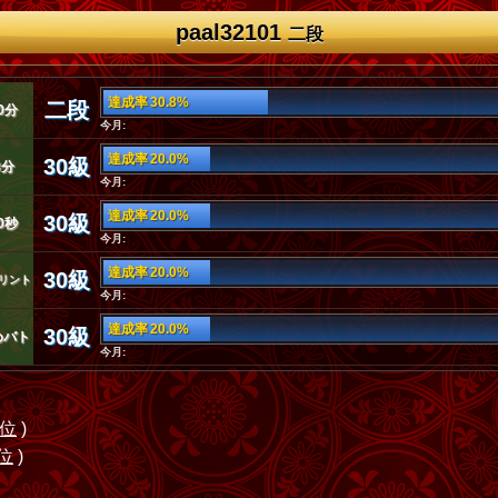
paal32101
二段
達成率 30.8%
二段
0分
今月:
達成率 20.0%
30級
3分
今月:
達成率 20.0%
30級
0秒
今月:
達成率 20.0%
30級
リント
今月:
達成率 20.0%
30級
めバト
今月:
4位
)
7位
)