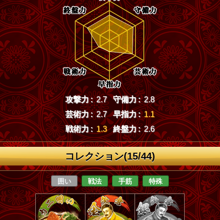
攻撃力 :
2.7
守備力 :
2.8
芸術力 :
2.7
早指力 :
1.1
戦術力 :
1.3
終盤力 :
2.6
コレクション(15/44)
囲い
戦法
手筋
特殊