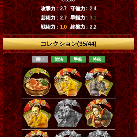
攻撃力 :
2.7
守備力 :
2.4
芸術力 :
2.7
早指力 :
3.1
戦術力 :
1.0
終盤力 :
2.2
コレクション(35/44)
囲い
戦法
手筋
特殊