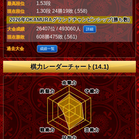
1.53段
最高段位
1.30段 24勝19敗 (.558)
現在段位
2026年OKAMURAグランドチャンピンシップ(勝ち数)
26407位 / 493060人
大会成績
詳細
608勝475敗 (.561)
現在勝敗
過去大会
成績一覧
棋力レーダーチャート(14.1)