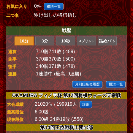
0件
お気に入り
棋譜一覧
駆け出しの将棋指し
二つ名
戦歴
10分
3分
10秒
詰めバト
スプリント
710勝741敗 (.489)
通算
370勝370敗 (.500)
先手
340勝371敗 (.478)
後手
1連勝中 (最高: 9連勝)
連勝
月別段級位履歴
棋譜一覧
OKAMURA フィノラ杯 第12回将棋ウォーズ天帝戦
21020位 / 199919人
大会成績
詳細
6.00級
最高段位
6.00級 24勝19敗 (.558)
現在段位
第14回王位戦棋士団の部