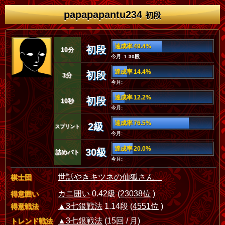
papapapantu234
初段
達成率 49.4%
初段
10分
今月:
1.30段
達成率 14.4%
初段
3分
今月:
達成率 12.2%
初段
10秒
今月:
達成率 76.5%
2級
スプリント
今月:
達成率 20.0%
30級
詰めバト
今月:
世話やきキツネの仙狐さん
棋士団
カニ囲い
0.42級 (
23038位
)
得意囲い
▲3七銀戦法
1.14段 (
4551位
)
得意戦法
▲3七銀戦法
(15回 / 月)
トレンド戦法