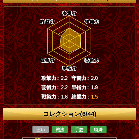
攻撃力 :
2.2
守備力 :
2.0
芸術力 :
2.2
早指力 :
1.9
戦術力 :
1.8
終盤力 :
1.5
コレクション(6/44)
囲い
戦法
手筋
特殊