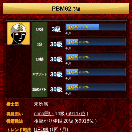
PBM62
3級
達成率 56.0%
3級
10分
今月:
達成率 20.0%
30級
3分
今月:
達成率 20.0%
30級
10秒
今月:
達成率 20.0%
30級
スプリント
今月:
達成率 20.0%
30級
詰めバト
今月:
未所属
棋士団
elmo囲い
14級 (
69147位
)
得意囲い
相掛かり棒銀
20級 (
69918位
)
得意戦法
UFO銀
(1回 / 月)
トレンド戦法