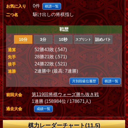
0件
お気に入り
棋譜一覧
駆け出しの将棋指し
二つ名
戦歴
10分
3分
10秒
詰めバト
スプリント
52勝43敗 (.547)
通算
28勝21敗 (.571)
先手
24勝22敗 (.521)
後手
2連勝中 (最高: 7連勝)
連勝
月別段級位履歴
棋譜一覧
第119回将棋ウォーズ勝ち抜き戦
前回大会
1連勝 (158984位 / 178671人)
過去大会
成績一覧
棋力レーダーチャート(11.5)