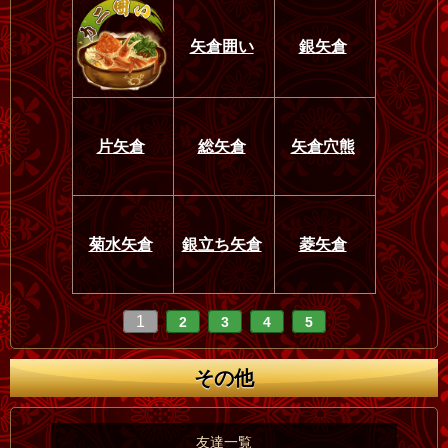
矢倉囲い
銀矢倉
片矢倉
総矢倉
矢倉穴熊
菊水矢倉
銀立ち矢倉
菱矢倉
1
2
3
4
5
その他
友達一覧