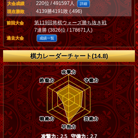
220位 / 491597人
大会成績
詳細
4139勝4191敗 (.496)
現在勝敗
第119回将棋ウォーズ勝ち抜き戦
前回大会
7連勝 (3826位 / 178671人)
過去大会
成績一覧
棋力レーダーチャート(14.8)
攻撃力 :
2.5
守備力 :
2.7