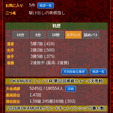
5件
お気に入り
棋譜一覧
駆け出しの将棋指し
二つ名
戦歴
10分
3分
10秒
詰めバト
スプリント
5勝7敗 (.416)
通算
2勝2敗 (.500)
先手
3勝5敗 (.375)
後手
2連敗中 (最高: 2連勝)
連勝
月別段級位履歴
棋譜一覧
OKAMURA フィノラ杯 第12回将棋ウォーズ天帝戦
5245位 / 190554人
大会成績
詳細
1.47段
最高段位
1.59級 245勝243敗 (.502)
現在段位
2026年OKAMURAグランドチャンピンシップ(勝ち数)