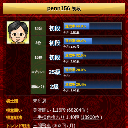
penn156
初段
達成率 44.8%
初段
10分
今月:
7.00級
達成率 49.4%
初段
3分
今月:
1.00段
達成率 32.6%
初段
10秒
今月:
7.00級
達成率 20.0%
25級
スプリント
今月:
達成率 20.4%
2級
詰めバト
今月:
2.02級
未所属
棋士団
美濃囲い
1.16段 (
68204位
)
得意囲い
一手損角換わり
1.40段 (
18900位
)
得意戦法
三間飛車
(363回 / 月)
トレンド戦法