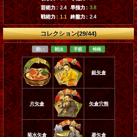
芸術力 :
2.4
早指力 :
3.8
戦術力 :
1.1
終盤力 :
2.4
コレクション(29/44)
囲い
戦法
手筋
特殊
銀矢倉
片矢倉
矢倉穴熊
菊水矢倉
菱矢倉