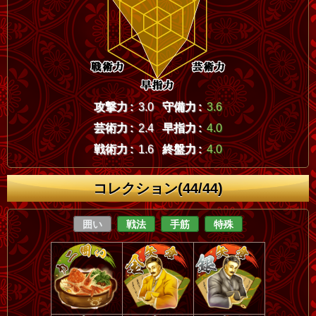
攻撃力 :
3.0
守備力 :
3.6
芸術力 :
2.4
早指力 :
4.0
戦術力 :
1.6
終盤力 :
4.0
コレクション(44/44)
囲い
戦法
手筋
特殊