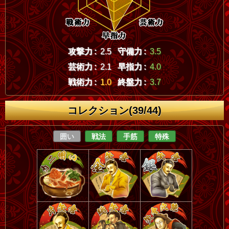
攻撃力 :
2.5
守備力 :
3.5
芸術力 :
2.1
早指力 :
4.0
戦術力 :
1.0
終盤力 :
3.7
コレクション(39/44)
囲い
戦法
手筋
特殊