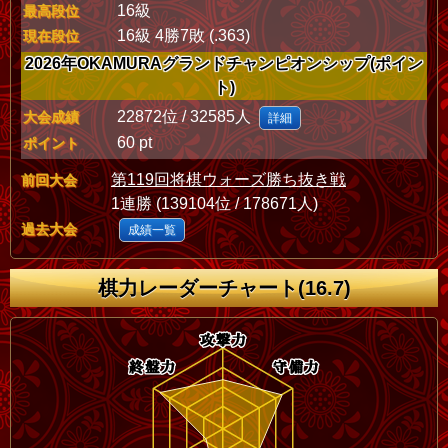
16級
最高段位
16級 4勝7敗 (.363)
現在段位
2026年OKAMURAグランドチャンピオンシップ(ポイン
ト)
22872位 / 32585人
大会成績
詳細
60 pt
ポイント
第119回将棋ウォーズ勝ち抜き戦
前回大会
1連勝 (139104位 / 178671人)
過去大会
成績一覧
棋力レーダーチャート(16.7)