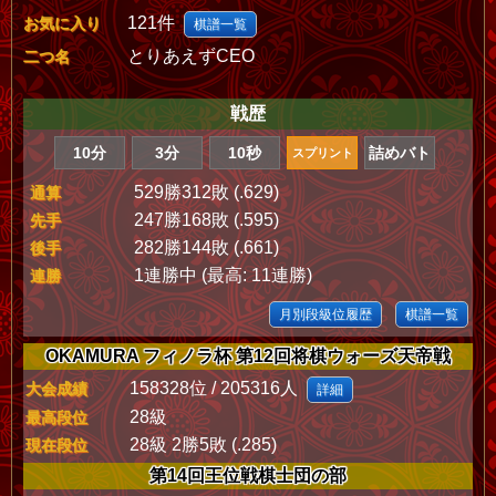
121件
お気に入り
棋譜一覧
とりあえずCEO
二つ名
戦歴
10分
3分
10秒
詰めバト
スプリント
529勝312敗 (.629)
通算
247勝168敗 (.595)
先手
282勝144敗 (.661)
後手
1連勝中 (最高: 11連勝)
連勝
月別段級位履歴
棋譜一覧
OKAMURA フィノラ杯 第12回将棋ウォーズ天帝戦
158328位 / 205316人
大会成績
詳細
28級
最高段位
28級 2勝5敗 (.285)
現在段位
第14回王位戦棋士団の部