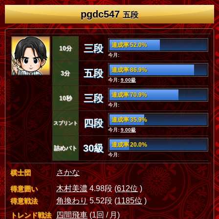
pgdc547
五段
達成率 52.0%
三段
10分
今月:
達成率 86.9%
五段
3分
今月:
9.00級
達成率 70.9%
三段
10秒
今月:
達成率 35.9%
四段
スプリント
今月:
9.00級
達成率 20.0%
30級
詰めバト
今月:
さかな
棋士団
木村美濃
4.98段 (
612位
)
得意囲い
角換わり
5.52段 (
1185位
)
得意戦法
四間飛車
(1回 / 月)
トレンド戦法