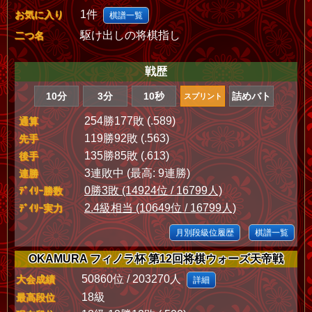
1件
お気に入り
棋譜一覧
駆け出しの将棋指し
二つ名
戦歴
10分
3分
10秒
詰めバト
スプリント
254勝177敗 (.589)
通算
119勝92敗 (.563)
先手
135勝85敗 (.613)
後手
3連敗中 (最高: 9連勝)
連勝
0勝3敗 (14924位 / 16799人)
ﾃﾞｲﾘｰ勝数
2.4級相当 (10649位 / 16799人)
ﾃﾞｲﾘｰ実力
月別段級位履歴
棋譜一覧
OKAMURA フィノラ杯 第12回将棋ウォーズ天帝戦
50860位 / 203270人
大会成績
詳細
18級
最高段位