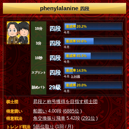
phenylalanine
四段
達成率 20.2%
四段
10分
今月:
達成率 50.6%
四段
3分
今月:
達成率 45.5%
四段
10秒
今月:
達成率 14.5%
四段
スプリント
今月:
3.00段
達成率 20.0%
29級
詰めバト
今月:
昇段と称号獲得を目指す棋士団
棋士団
船囲い
4.00段 (
6885位
)
得意囲い
角交換振り飛車
5.42段 (
291位
)
得意戦法
5筋位取り
(1回 / 月)
トレンド戦法