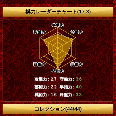
棋力レーダーチャート(17.3)
攻撃力 :
2.7
守備力 :
3.6
芸術力 :
2.2
早指力 :
4.0
戦術力 :
1.6
終盤力 :
3.3
コレクション(44/44)