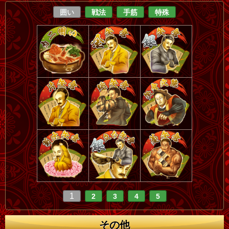
囲い
戦法
手筋
特殊
1
2
3
4
5
その他