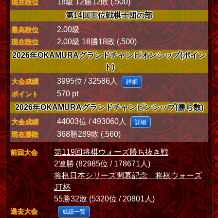
18級 12勝12敗 (.500)
現在段位
第14回王位戦棋士団の部
2.00級
最高段位
2.00級 18勝18敗 (.500)
現在段位
2026年OKAMURAグランドチャンピオンシップ(ポイン
ト)
3995位 / 32586人
大会成績
詳細
570 pt
ポイント
2026年OKAMURAグランドチャンピンシップ(勝ち数)
44003位 / 493060人
大会成績
詳細
368勝289敗 (.560)
現在勝敗
第119回将棋ウォーズ勝ち抜き戦
前回大会
2連勝 (82985位 / 178671人)
将棋日本シリーズ開幕記念 将棋ウォーズ
JT杯
55勝32敗 (5320位 / 20801人)
過去大会
成績一覧