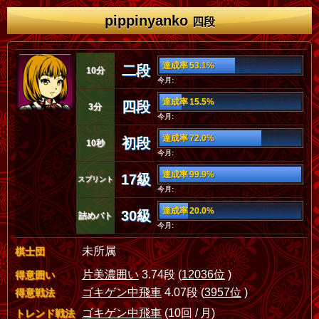
pippinyanko
四段
達成率 53.1%
二段
10分
今月:
達成率 15.5%
四段
3分
今月:
達成率 72.0%
初段
10秒
今月:
達成率 99.9%
17級
スプリント
今月:
達成率 20.0%
30級
詰めバト
今月:
未所属
棋士団
片美濃囲い
3.74段 (
12036位
)
得意囲い
ゴキゲン中飛車
4.07段 (
3957位
)
得意戦法
ゴキゲン中飛車
(10回 / 月)
トレンド戦法