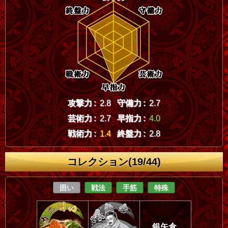
攻撃力 :
2.8
守備力 :
2.7
芸術力 :
2.7
早指力 :
4.0
戦術力 :
1.4
終盤力 :
2.8
コレクション(19/44)
囲い
戦法
手筋
特殊
銀矢倉