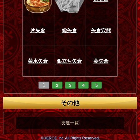
片矢倉
総矢倉
矢倉穴熊
菊水矢倉
銀立ち矢倉
菱矢倉
1
2
3
4
5
その他
友達一覧
©HEROZ, Inc. All Rights Reserved.