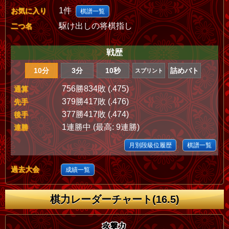
1件
お気に入り
棋譜一覧
駆け出しの将棋指し
二つ名
戦歴
10分
3分
10秒
詰めバト
スプリント
756勝834敗 (.475)
通算
379勝417敗 (.476)
先手
377勝417敗 (.474)
後手
1連勝中 (最高: 9連勝)
連勝
月別段級位履歴
棋譜一覧
過去大会
成績一覧
棋力レーダーチャート(16.5)