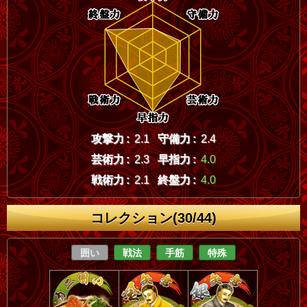
攻撃力 :
2.1
守備力 :
2.4
芸術力 :
2.3
早指力 :
4.0
戦術力 :
2.1
終盤力 :
4.0
コレクション(30/44)
囲い
戦法
手筋
特殊