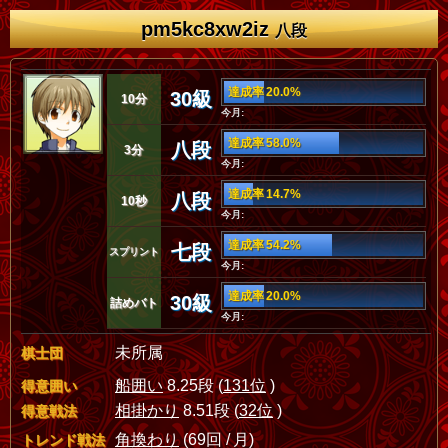
pm5kc8xw2iz
八段
達成率 20.0%
30級
10分
今月:
達成率 58.0%
八段
3分
今月:
達成率 14.7%
八段
10秒
今月:
達成率 54.2%
七段
スプリント
今月:
達成率 20.0%
30級
詰めバト
今月:
未所属
棋士団
船囲い
8.25段 (
131位
)
得意囲い
相掛かり
8.51段 (
32位
)
得意戦法
角換わり
(69回 / 月)
トレンド戦法