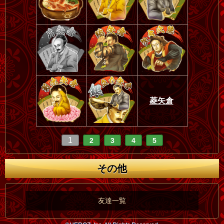
菱矢倉
1
2
3
4
5
その他
友達一覧