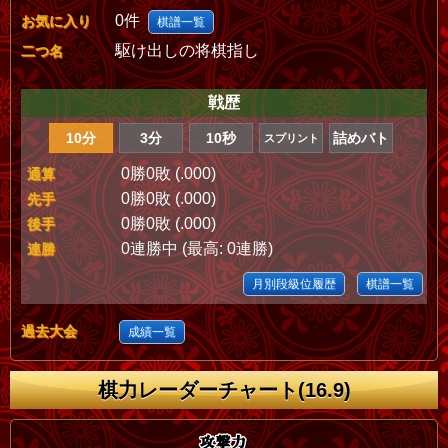
0件
お気に入り
棋譜一覧
駆け出しの将棋指し
二つ名
戦歴
10分
3分
10秒
詰めバト
スプリント
0勝0敗 (.000)
通算
0勝0敗 (.000)
先手
0勝0敗 (.000)
後手
0連勝中 (最高: 0連勝)
連勝
月別段級位履歴
棋譜一覧
過去大会
成績一覧
棋力レーダーチャート(16.9)