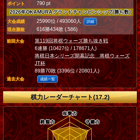
790 pt
ポイント
2026年OKAMURAグランドチャンピンシップ(勝ち数)
25990位 / 493060人
大会成績
詳細
616勝434敗 (.586)
現在勝敗
第119回将棋ウォーズ勝ち抜き戦
前回大会
6連勝 (10427位 / 178671人)
将棋日本シリーズ開幕記念 将棋ウォーズ
JT杯
89勝70敗 (3396位 / 20801人)
過去大会
成績一覧
棋力レーダーチャート(17.2)