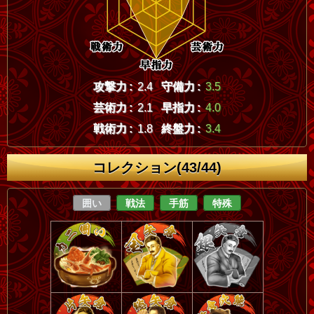
攻撃力 :
2.4
守備力 :
3.5
芸術力 :
2.1
早指力 :
4.0
戦術力 :
1.8
終盤力 :
3.4
コレクション(43/44)
囲い
戦法
手筋
特殊