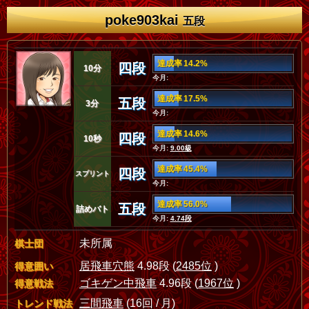
poke903kai
五段
達成率 14.2%
四段
10分
今月:
達成率 17.5%
五段
3分
今月:
達成率 14.6%
四段
10秒
今月:
9.00級
達成率 45.4%
四段
スプリント
今月:
達成率 56.0%
五段
詰めバト
今月:
4.74段
未所属
棋士団
居飛車穴熊
4.98段 (
2485位
)
得意囲い
ゴキゲン中飛車
4.96段 (
1967位
)
得意戦法
三間飛車
(16回 / 月)
トレンド戦法