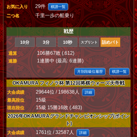
29件
お気に入り
棋譜一覧
千里一歩の船乗り
二つ名
戦歴
10分
3分
10秒
詰めバト
スプリント
106勝67敗 (.612)
通算
1連勝中 (最高: 6連勝)
連勝
月別段級位履歴
棋譜一覧
OKAMURA フィノラ杯 第12回将棋ウォーズ天帝戦
29644位 / 198638人
大会成績
詳細
15級
最高段位
15級 15勝16敗 (.483)
現在段位
2026年OKAMURAグランドチャンピオンシップ(ポイン
ト)
1761位 / 32587人
大会成績
詳細