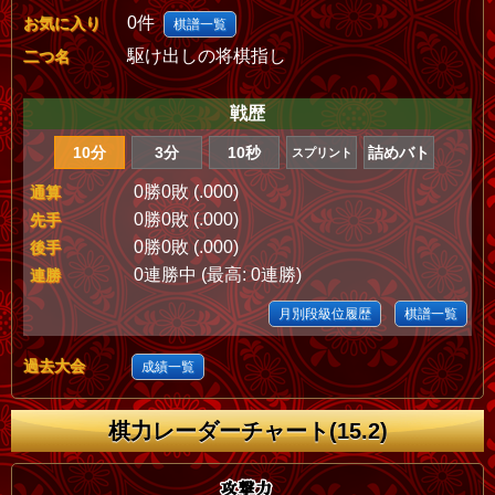
0件
お気に入り
棋譜一覧
駆け出しの将棋指し
二つ名
戦歴
10分
3分
10秒
詰めバト
スプリント
0勝0敗 (.000)
通算
0勝0敗 (.000)
先手
0勝0敗 (.000)
後手
0連勝中 (最高: 0連勝)
連勝
月別段級位履歴
棋譜一覧
過去大会
成績一覧
棋力レーダーチャート(15.2)