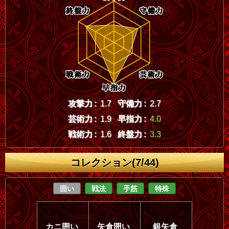
攻撃力 :
1.7
守備力 :
2.7
芸術力 :
1.9
早指力 :
4.0
戦術力 :
1.6
終盤力 :
3.3
コレクション(7/44)
囲い
戦法
手筋
特殊
カニ囲い
矢倉囲い
銀矢倉