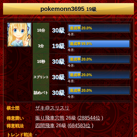
pokemonn3695
19級
達成率 20.0%
30級
10分
今月:
達成率 99.9%
19級
3分
今月:
達成率 20.0%
30級
10秒
今月:
達成率 20.0%
30級
スプリント
今月:
達成率 20.0%
30級
詰めバト
今月:
ザキ@スリスリ
棋士団
振り飛車穴熊
26級 (
288544位
)
得意囲い
四間飛車
26級 (
684583位
)
得意戦法
-
トレンド戦法