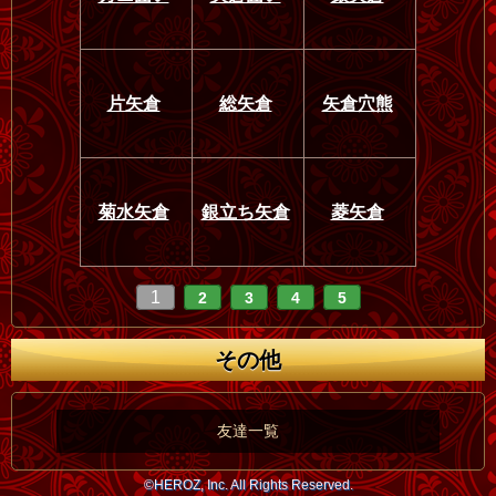
片矢倉
総矢倉
矢倉穴熊
菊水矢倉
銀立ち矢倉
菱矢倉
1
2
3
4
5
その他
友達一覧
©HEROZ, Inc. All Rights Reserved.