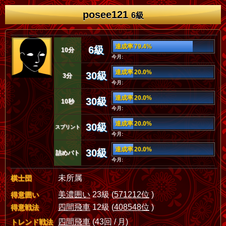
posee121
6級
達成率 79.4%
6級
10分
今月:
達成率 20.0%
30級
3分
今月:
達成率 20.0%
30級
10秒
今月:
達成率 20.0%
30級
スプリント
今月:
達成率 20.0%
30級
詰めバト
今月:
未所属
棋士団
美濃囲い
23級 (
571212位
)
得意囲い
四間飛車
12級 (
408548位
)
得意戦法
四間飛車
(43回 / 月)
トレンド戦法