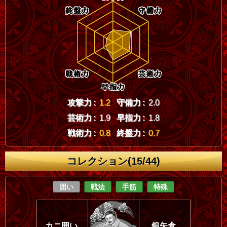
攻撃力 :
1.2
守備力 :
2.0
芸術力 :
1.9
早指力 :
1.8
戦術力 :
0.8
終盤力 :
0.7
コレクション(15/44)
囲い
戦法
手筋
特殊
カニ囲い
銀矢倉