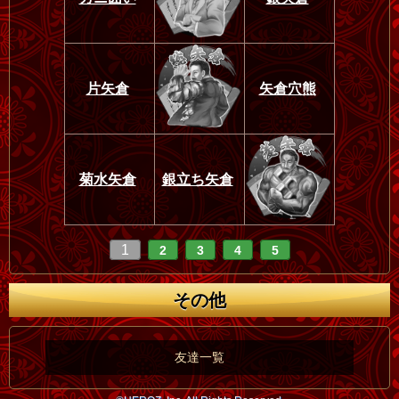
片矢倉
矢倉穴熊
菊水矢倉
銀立ち矢倉
1
2
3
4
5
その他
友達一覧