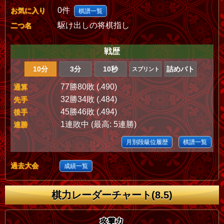
0件
お気に入り
棋譜一覧
駆け出しの将棋指し
二つ名
戦歴
10分
3分
10秒
詰めバト
スプリント
77勝80敗 (.490)
通算
32勝34敗 (.484)
先手
45勝46敗 (.494)
後手
1連敗中 (最高: 5連勝)
連勝
月別段級位履歴
棋譜一覧
過去大会
成績一覧
棋力レーダーチャート(8.5)