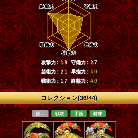
攻撃力 :
1.9
守備力 :
2.7
芸術力 :
2.1
早指力 :
4.0
戦術力 :
1.7
終盤力 :
4.0
コレクション(36/44)
囲い
戦法
手筋
特殊