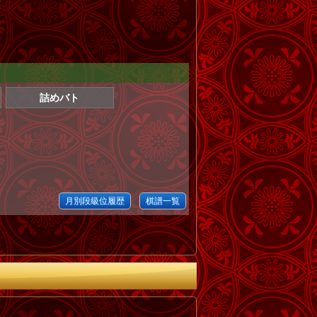
詰めバト
月別段級位履歴
棋譜一覧