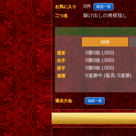
0件
お気に入り
棋譜一覧
駆け出しの将棋指し
二つ名
10分
0勝0敗 (.000)
通算
0勝0敗 (.000)
先手
0勝0敗 (.000)
後手
0連勝中 (最高: 0連勝)
連勝
過去大会
成績一覧