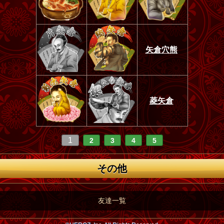
矢倉穴熊
菱矢倉
1
2
3
4
5
その他
友達一覧