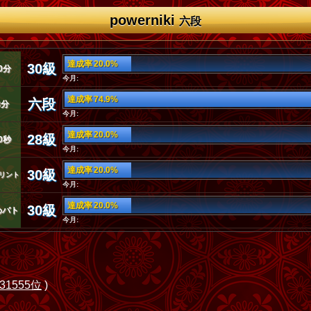
powerniki
六段
達成率 20.0%
30級
0分
今月:
達成率 74.9%
六段
3分
今月:
達成率 20.0%
28級
0秒
今月:
達成率 20.0%
30級
リント
今月:
達成率 20.0%
30級
めバト
今月:
31555位
)