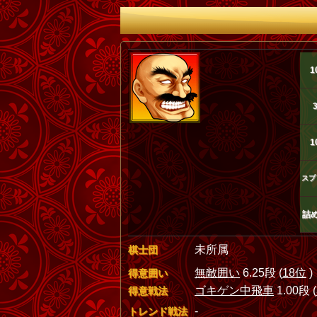
1
1
スプ
詰
未所属
棋士団
無敵囲い
6.25段 (
18位
)
得意囲い
ゴキゲン中飛車
1.00段 (
得意戦法
-
トレンド戦法