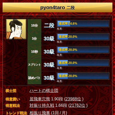
pyon4taro
二段
達成率 24.6%
二段
10分
今月:
達成率 20.0%
30級
3分
今月:
達成率 20.0%
30級
10秒
今月:
達成率 20.0%
30級
スプリント
今月:
達成率 20.0%
30級
詰めバト
今月:
ハートの棋士団
棋士団
居飛車穴熊
1.90段 (
23988位
)
得意囲い
対振り持久戦
1.66段 (
21762位
)
得意戦法
相振り飛車
(1回 / 月)
トレンド戦法