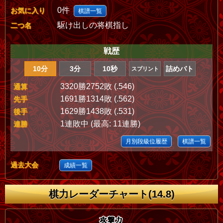
0件
お気に入り
棋譜一覧
駆け出しの将棋指し
二つ名
戦歴
10分
3分
10秒
詰めバト
スプリント
3320勝2752敗 (.546)
通算
1691勝1314敗 (.562)
先手
1629勝1438敗 (.531)
後手
1連敗中 (最高: 11連勝)
連勝
月別段級位履歴
棋譜一覧
過去大会
成績一覧
棋力レーダーチャート(14.8)