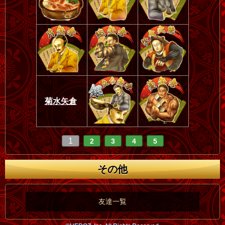
菊水矢倉
1
2
3
4
5
その他
友達一覧