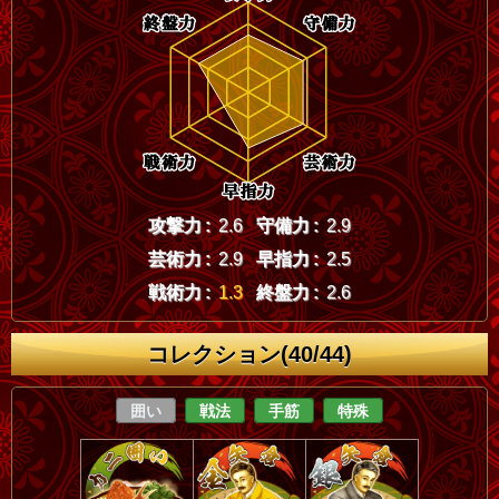
攻撃力 :
2.6
守備力 :
2.9
芸術力 :
2.9
早指力 :
2.5
戦術力 :
1.3
終盤力 :
2.6
コレクション(40/44)
囲い
戦法
手筋
特殊