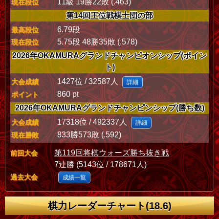
11級 19勝22敗 (.463)
現在段位
第14回王位戦棋士団の部
6.79段
最高段位
5.75段 48勝35敗 (.578)
現在段位
2026年OKAMURAグランドチャンピオンシップ(ポイン
ト)
1427位 / 32587人
大会成績
詳細
860 pt
ポイント
2026年OKAMURAグランドチャンピンシップ(勝ち数)
17318位 / 492337人
大会成績
詳細
833勝573敗 (.592)
現在勝敗
第119回将棋ウォーズ勝ち抜き戦
前回大会
7連勝 (5143位 / 178671人)
過去大会
成績一覧
棋力レーダーチャート(18.6)