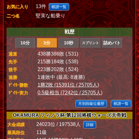
13件
お気に入り
棋譜一覧
堅実な船乗り
二つ名
戦歴
10分
3分
10秒
詰めバト
スプリント
438勝386敗 (.531)
通算
215勝184敗 (.538)
先手
223勝202敗 (.524)
後手
1連敗中 (最高: 8連勝)
連勝
1勝2敗 (15391位 / 25705人)
ﾃﾞｲﾘｰ勝数
0.5級相当 (7242位 / 25705人)
ﾃﾞｲﾘｰ実力
月別段級位履歴
棋譜一覧
OKAMURA フィノラ杯 第12回将棋ウォーズ天帝戦
24023位 / 197538人
大会成績
詳細
11級
最高段位