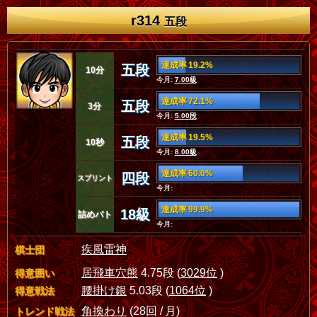
r314
五段
達成率 19.2%
五段
10分
今月:
7.00級
達成率 72.1%
五段
3分
今月:
5.00段
達成率 19.5%
五段
10秒
今月:
8.00級
達成率 60.0%
四段
スプリント
今月:
達成率 99.9%
18級
詰めバト
今月:
疾風雷神
棋士団
居飛車穴熊
4.75段 (
3029位
)
得意囲い
腰掛け銀
5.03段 (
1064位
)
得意戦法
角換わり
(28回 / 月)
トレンド戦法