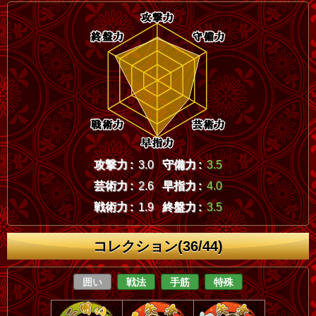
攻撃力 :
3.0
守備力 :
3.5
芸術力 :
2.6
早指力 :
4.0
戦術力 :
1.9
終盤力 :
3.5
コレクション(36/44)
囲い
戦法
手筋
特殊