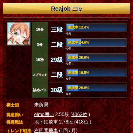
Reajob
三段
達成率 12.4%
三段
10分
今月:
達成率 24.6%
二段
3分
今月:
達成率 20.0%
29級
10秒
今月:
達成率 19.5%
二段
スプリント
今月:
達成率 20.0%
30級
詰めバト
今月:
未所属
棋士団
elmo囲い
2.50段 (
4062位
)
得意囲い
地下鉄飛車
2.78段 (
418位
)
得意戦法
右四間飛車
(1回 / 月)
トレンド戦法