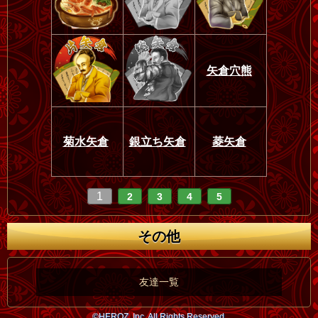
矢倉穴熊
菊水矢倉
銀立ち矢倉
菱矢倉
1
2
3
4
5
その他
友達一覧
©HEROZ, Inc. All Rights Reserved.