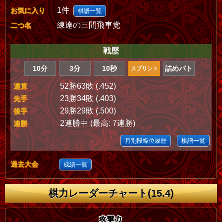
1件
お気に入り
棋譜一覧
練達の三間飛車党
二つ名
戦歴
10分
3分
10秒
詰めバト
スプリント
52勝63敗 (.452)
通算
23勝34敗 (.403)
先手
29勝29敗 (.500)
後手
2連勝中 (最高: 7連勝)
連勝
月別段級位履歴
棋譜一覧
過去大会
成績一覧
棋力レーダーチャート(15.4)