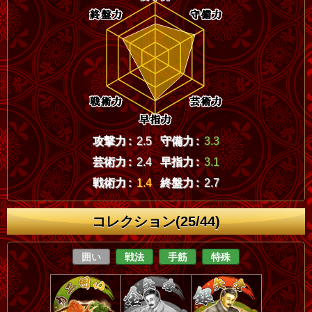
攻撃力 :
2.5
守備力 :
3.3
芸術力 :
2.4
早指力 :
3.1
戦術力 :
1.4
終盤力 :
2.7
コレクション(25/44)
囲い
戦法
手筋
特殊