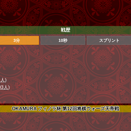
戦歴
3分
10秒
スプリント
3人)
03人)
OKAMURA フィノラ杯 第12回将棋ウォーズ天帝戦