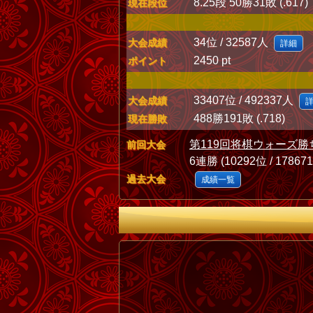
8.25段 50勝31敗 (.617)
現在段位
34位 / 32587人
大会成績
詳細
2450 pt
ポイント
33407位 / 492337人
大会成績
488勝191敗 (.718)
現在勝敗
第119回将棋ウォーズ勝
前回大会
6連勝 (10292位 / 17867
過去大会
成績一覧