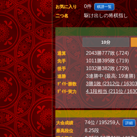
0件
お気に入り
棋譜一覧
駆け出しの将棋指し
二つ名
10分
2043勝777敗 (.724)
通算
1011勝395敗 (.719)
先手
1032勝382敗 (.729)
後手
3連勝中 (最高: 19連勝)
連勝
3勝1敗 (2312位 / 1630
ﾃﾞｲﾘｰ勝数
4.1段相当 (211位 / 163
ﾃﾞｲﾘｰ実力
74位 / 195259人
大会成績
詳細
8.25段
最高段位