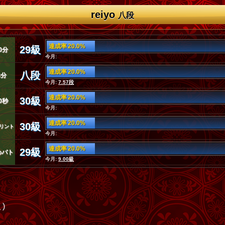
reiyo
八段
達成率 20.0%
29級
0分
今月:
達成率 20.0%
八段
3分
今月:
7.57段
達成率 20.0%
30級
0秒
今月:
達成率 20.0%
30級
リント
今月:
達成率 20.0%
29級
めバト
今月:
9.00級
位
)