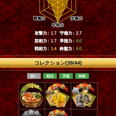
攻撃力 :
1.7
守備力 :
2.7
芸術力 :
1.7
早指力 :
4.0
戦術力 :
1.4
終盤力 :
4.0
コレクション(39/44)
囲い
戦法
手筋
特殊