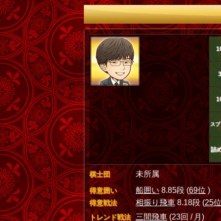
1
1
スプ
詰
未所属
棋士団
船囲い
8.85段 (
69位
)
得意囲い
相振り飛車
8.18段 (
25
得意戦法
三間飛車
(23回 / 月)
トレンド戦法