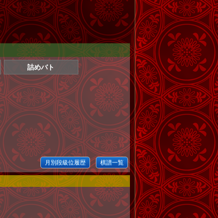
詰めバト
月別段級位履歴
棋譜一覧